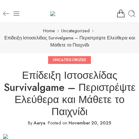
Home
Uncategorized
Επίδειξη Ιστοσελίδας Survivalgame – Περιστρέψτε Ελεύθερα και
Μάθετε το Παιχνίδι
UNCATEGORIZED
Επίδειξη Ιστοσελίδας
Survivalgame – Περιστρέψτε
Ελεύθερα και Μάθετε το
Παιχνίδι
By
Aarya
.
Posted on
November 20, 2025