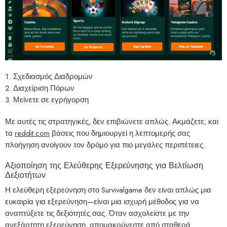
Σχεδιασμός Διαδρομών
Διαχείριση Πόρων
Μείνετε σε εγρήγορση
Με αυτές τις στρατηγικές, δεν επιβιώνετε απλώς. Ακμάζετε, και
τα
reddit.com
βάσεις που δημιουργεί η λεπτομερής σας
πλοήγηση ανοίγουν τον δρόμο για πιο μεγάλες περιπέτειες.
Αξιοποίηση της Ελεύθερης Εξερεύνησης για Βελτίωση
Δεξιοτήτων
Η ελεύθερη εξερεύνηση στο Survivalgame δεν είναι απλώς μια
ευκαιρία για εξερεύνηση—είναι μια ισχυρή μέθοδος για να
αναπτύξετε τις δεξιότητές σας. Όταν ασχολείστε με την
ανεξάρτητη εξερεύνηση, απομακρύνεστε από σταθερά