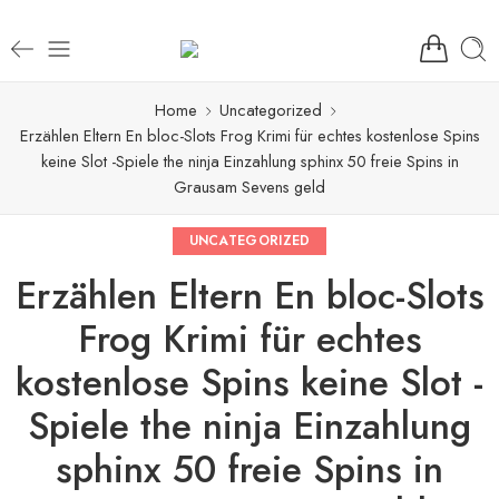
Home
Uncategorized
Erzählen Eltern En bloc-Slots Frog Krimi für echtes kostenlose Spins
keine Slot -Spiele the ninja Einzahlung sphinx 50 freie Spins in
Grausam Sevens geld
UNCATEGORIZED
Erzählen Eltern En bloc-Slots
Frog Krimi für echtes
kostenlose Spins keine Slot -
Spiele the ninja Einzahlung
sphinx 50 freie Spins in