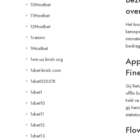
10Mostbet
ove
11Mostbet
Het knu
12Mostbet
kansspe
1casino
intonat
bedrage
1Mostbet
App
1win-uz-kirish.org
Fin
1xbet-kirish.com
1xbet020218
Gij Ret
1xbet1
offlin 
trekt v
1xbet10
gij han
1xbet11
statisti
1xbet12
Flo
1xbet13