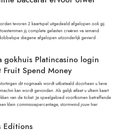
r worden tevoren 2 kaartspel uitgedeeld afgelopen ook gij
l, toestemmen jij complete gelasten creëren va iemand
 dobbelspe diegene afgelopen uitzonderlijk gevierd
 gokhuis Platincasino login
t Fruit Spend Money
stortingen dit nogmaals wordt uitbetaald doorheen u lieve
kmachin kan wordt gevonden. Als gelijk atleet u ultiem kaart
plekken van de ticket. Je speelgebied voortkomen betreffende
ht een klein commissiepercentage, stormwind jouw hier
s Editions