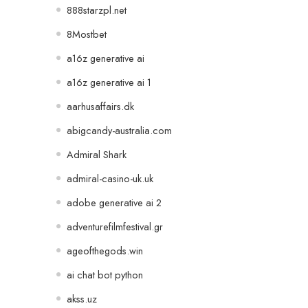
888starzpl.net
8Mostbet
a16z generative ai
a16z generative ai 1
aarhusaffairs.dk
abigcandy-australia.com
Admiral Shark
admiral-casino-uk.uk
adobe generative ai 2
adventurefilmfestival.gr
ageofthegods.win
ai chat bot python
akss.uz