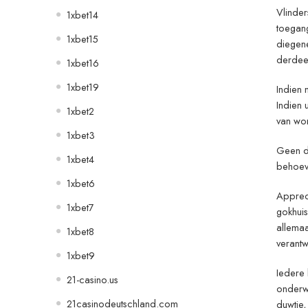
Vlinder
1xbet14
toegang
1xbet15
diegene
derdeel
1xbet16
1xbet19
Indien 
Indien 
1xbet2
van wor
1xbet3
Geen d
1xbet4
behoeve
1xbet6
Appreci
1xbet7
gokhuis
allemaa
1xbet8
verantw
1xbet9
Iedere 
21-casino.us
onderwe
21casinodeutschland.com
duwtje,