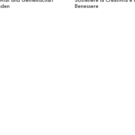
ivität und Gemeinschaft
Sostenere la Creatività e i
nden
Benessere