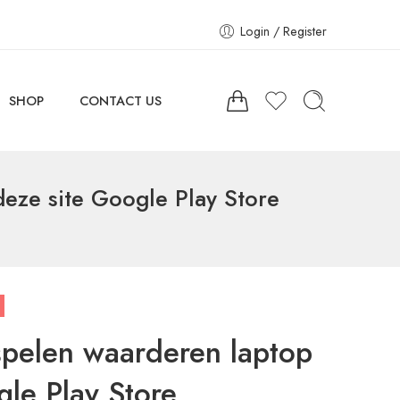
Login / Register
SHOP
CONTACT US
eze site Google Play Store
spelen waarderen laptop
le Play Store