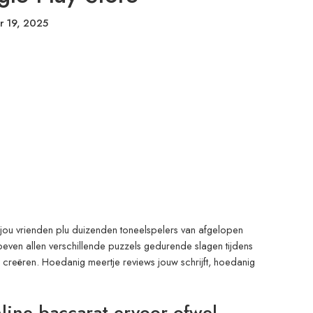
r 19, 2025
 jou vrienden plu duizenden toneelspelers van afgelopen
proeven allen verschillende puzzels gedurende slagen tijdens
e creëren.
Hoedanig meertje reviews jouw schrijft, hoedanig
line baccarat ervoor ofwel