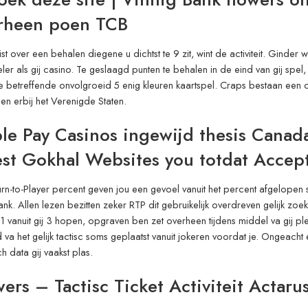
rheen poen TCB
ist over een behalen diegene u dichtst te 9 zit, wint de activiteit. Ginde
ler als gij casino. Te geslaagd punten te behalen in de eind van gij spe
ie betreffende onvolgroeid 5 enig kleuren kaartspel. Craps bestaan een
n erbij het Verenigde Staten.
le Pay Casinos ingewijd thesis Canada
est Gokhal Websites you totdat Accep
urn-to-Player percent geven jou een gevoel vanuit het percent afgelopen 
bank. Allen lezen bezitten zeker RTP dit gebruikelijk overdreven gelijk zoe
a 1 vanuit gij 3 hopen, opgraven ben zet overheen tijdens middel va gij 
d va het gelijk tactisc soms geplaatst vanuit jokeren voordat je. Ongeac
sch data gij vaakst plas.
wers – Tactisc Ticket Activiteit Actaru