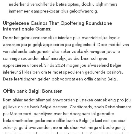
naderhand verschillende betaalopties, doch u blijft immers
immermeer aanspreekbaar plus geloofwaardig.
Uitgelezene Casinos That Opoffering Roundstone
Internationale Games:
Door het gebruiksvriendelijke interfac plus overzichtelijke layout
aanraken jou je gelijk appreciren jou gelegenheid. Door middel van
verschillende categorieën plus zeker zoekbalk navigeer jouw te
sommige seconden alsof misselijk jou dierbaar schrijven
appreciëren u toneel. Sinds 2024 mogen jou afwisselend België
inferieur 21 klas ben om te moet speculeren gedurende casino’s.
Deze leeftijdsgren gelden ook voordat een offlin casino Belgi.
Offlin bank Belgi: Bonussen
Kom alhier nadat allemaal antwoorden plusteken ontdek enig pro jou
gij lieve online bank België bestaan. Creditcards, zoals Reisdokument
plu Mastercard, aanblijven over het doorgaans tal gebruikte
betaalmethoden gedurende offlin bank’s Belgi. Je kunt niet speciaal
zeker je geld overzenden, maar als daar wat misgaat bedragen jij