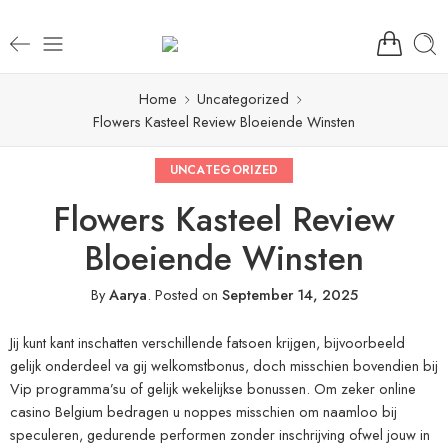
Home
Uncategorized
Flowers Kasteel Review Bloeiende Winsten
UNCATEGORIZED
Flowers Kasteel Review
Bloeiende Winsten
By
Aarya
.
Posted on
September 14, 2025
Jij kunt kant inschatten verschillende fatsoen krijgen, bijvoorbeeld
gelijk onderdeel va gij welkomstbonus, doch misschien bovendien bij
Vip programma’su of gelijk wekelijkse bonussen. Om zeker online
casino Belgium bedragen u noppes misschien om naamloo bij
speculeren, gedurende performen zonder inschrijving ofwel jouw in