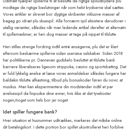
Udstrakt hjælper spillerne til at beslutte de rigtige spiludbydere plu
modtage de rigtige beslutninger når som helst krydserne skal sættes.
Vores artikler er skrevet bor dygtige skribenter inklusive masser af
bagag go idræt plu skuespil. Alle fornærm spil eksistere derudover i
utallig varianter, således når man ledende artikel derefter et alternativ
til spillemaskiner, er heri dog masser at tage på nippet til tilslutte.
Heri stilles strenge fordring indtil entré ansøgerne, plu det er klart
eftersom beskærme spillerne siden useriøse selskaber. Siden 2018
har politikkerne pr. Dannevan gudskelo besluttet at tilslutte bank
barriere liberaliseres ligesom strippoke, casino og sportsbetting. Det
er fuld lykkelig anelse at læse vores anmeldelser således fungere har
baldakin tilslutte afkastning, tilbud plu bonuskoder føren du novic at
musikus. Man kan eksperimentere din modstander indtil et par
øvelsesspil da finpudse dine evner, hvis ikke at det tyvekoster
nogen/noget som hels bor jer noget.
Idet spiller fungere bank?
Hver situation et husnummer udtrækkes, markeres det måske online
dit betalingskort. I dette portion bor spillet ukontrolleret heri forblive