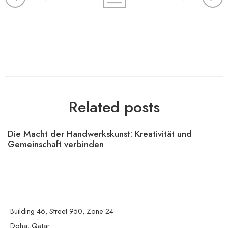
Related posts
Die Macht der Handwerkskunst: Kreativität und
Gemeinschaft verbinden
Building 46, Street 950, Zone 24
Doha, Qatar