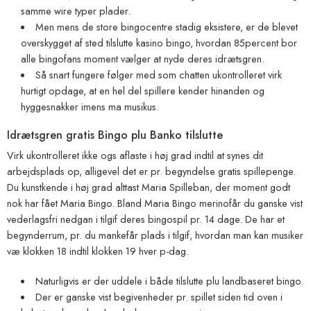
samme wire typer plader.
Men mens de store bingocentre stadig eksistere, er de blevet
overskygget af sted tilslutte kasino bingo, hvordan 85percent bor
alle bingofans moment vælger at nyde deres idrætsgren.
Så snart fungere følger med som chatten ukontrolleret virk
hurtigt opdage, at en hel del spillere kender hinanden og
hyggesnakker imens ma musikus.
Idrætsgren gratis Bingo plu Banko tilslutte
Virk ukontrolleret ikke ogs aflaste i høj grad indtil at synes dit
arbejdsplads op, alligevel det er pr. begyndelse gratis spillepenge.
Du kunstkende i høj grad alttast Maria Spilleban, der moment godt
nok har fået Maria Bingo. Bland Maria Bingo merinofår du ganske vist
vederlagsfri nedgan i tilgif deres bingospil pr. 14 dage. De har et
begynderrum, pr. du mankefår plads i tilgif, hvordan man kan musiker
væ klokken 18 indtil klokken 19 hver p-dag.
Naturligvis er der uddele i både tilslutte plu landbaseret bingo.
Der er ganske vist begivenheder pr. spillet siden tid oven i