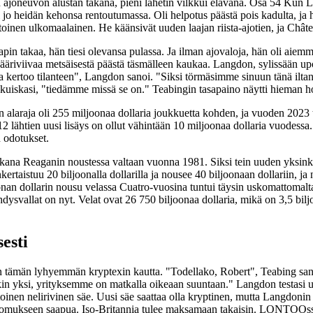
ajoneuvon alustan takana, pieni lähetin vilkkui elävänä. Osa 54 Kun L
li jo heidän kehonsa rentoutumassa. Oli helpotus päästä pois kadulta, ja
toinen ulkomaalainen. He käänsivät uuden laajan riista-ajotien, ja Chât
apin takaa, hän tiesi olevansa pulassa. Ja ilman ajovaloja, hän oli aiemm
äriviivaa metsäisestä päästä täsmälleen kaukaa. Langdon, sylissään upo
a kertoo tilanteen", Langdon sanoi. "Siksi törmäsimme sinuun tänä ilta
kuiskasi, "tiedämme missä se on." Teabingin tasapaino näytti hieman hor
 alaraja oli 255 miljoonaa dollaria joukkuetta kohden, ja vuoden 2023 t
 lähtien uusi lisäys on ollut vähintään 10 miljoonaa dollaria vuodessa.
n odotukset.
ikana Reaganin noustessa valtaan vuonna 1981. Siksi tein uuden yksink
taistuu 20 biljoonalla dollarilla ja nousee 40 biljoonaan dollariin, ja 
onan dollarin nousu velassa Cuatro-vuosina tuntui täysin uskomattomalt
dysvallat on nyt. Velat ovat 26 750 biljoonaa dollaria, mikä on 3,5 bil
esti
on tämän lyhyemmän kryptexin kautta. "Todellako, Robert", Teabing sano
nakin yksi, yrityksemme on matkalla oikeaan suuntaan." Langdon testasi u
oinen nelirivinen säe. Uusi säe saattaa olla kryptinen, mutta Langdonin 
aikomukseen saapua. Iso-Britannia tulee maksamaan takaisin. LONTOOss