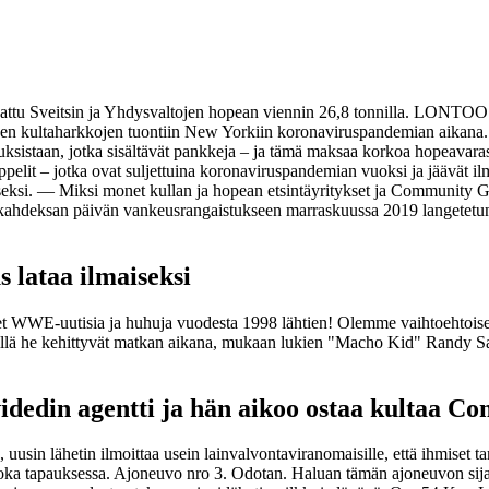
orvattu Sveitsin ja Yhdysvaltojen hopean viennin 26,8 tonnilla. LONTOO
uureen kultaharkkojen tuontiin New Yorkiin koronaviruspandemian aikana
isuuksistaan, jotka sisältävät pankkeja – ja tämä maksaa korkoa hopeavara
elit – jotka ovat suljettuina koronaviruspandemian vuoksi ja jäävät ilm
amiseksi. — Miksi monet kullan ja hopean etsintäyritykset ja Communi
deksan päivän vankeusrangaistukseen marraskuussa 2019 langetetun tuom
s lataa ilmaiseksi
t WWE-uutisia ja huhuja vuodesta 1998 lähtien! Olemme vaihtoehtoise
oita, sillä he kehittyvät matkan aikana, mukaan lukien "Macho Kid" Ra
dedin agentti ja hän aikoo ostaa kultaa Co
 uusin lähetin ilmoittaa usein lainvalvontaviranomaisille, että ihmiset 
oka tapauksessa. Ajoneuvo nro 3. Odotan. Haluan tämän ajoneuvon sijai