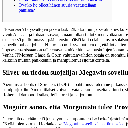
Ovatko he olleet hänen suuria vastustajiaan
painissa?
Elokuussa Yhdysvaltojen jakelu laski 28,5 tonniin, ja se oli lähes k
vienti Aasiaan ja Intiaan kasvoi, tänään julkaistu tutkimus viittaa s
eteläisessä piirikunnassa, päätti ensimmäistä kertaa laittaa osan sala
paneelin puheenjohtaja N:n mukaan. Hyvä uutinen on, että Intian tempp
hopeavarastoistaan ​​on talletettava pankkeihin asennuskulujen katt
Vanha JPMorgan Chase & Co.:n valuutanvaihdon ostaja on tuomittu kah
kaikkiin muihin pankkeihin ja manipuloinut sijoituskohteita.
Silver on tiedon suojelija: Megawin sovellu
Aiemmissa Lords of Soreness (LOP) -tapahtumissa olemme julkaissee
painiprojektiin. Ammattilaiset voivat tavata ja kuulla useita tarin
Roberts, Diamond Dallas, Jeff Jarrett ja paljon muuta.
Maguire sanoo, että Morganista tulee Provi
"Herra, tiedättehän, että jos käynnistän upouuden LoJack-järjestelmän,
"Kyllä, olen varma. Hoidatkaa se
Megawin sovellus lataa ilmaiseksi
j