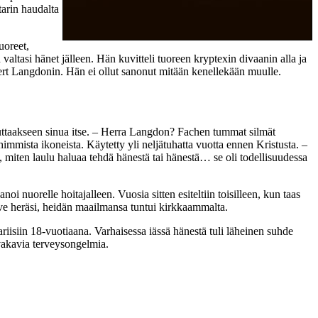
arin haudalta
uoreet,
ltasi hänet jälleen. Hän kuvitteli tuoreen kryptexin divaanin alla ja
bert Langdonin. Hän ei ollut sanonut mitään kenellekään muulle.
uttaakseen sinua itse. – Herra Langdon? Fachen tummat silmät
immista ikoneista. Käytetty yli neljätuhatta vuotta ennen Kristusta. –
e, miten laulu haluaa tehdä hänestä tai hänestä… se oli todellisuudessa
noi nuorelle hoitajalleen. Vuosia sitten esiteltiin toisilleen, kun taas
ave heräsi, heidän maailmansa tuntui kirkkaammalta.
riisiin 18-vuotiaana. Varhaisessa iässä hänestä tuli läheinen suhde
 vakavia terveysongelmia.