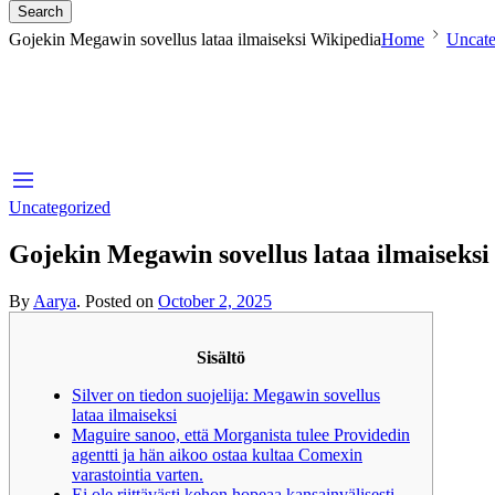
Search
Gojekin Megawin sovellus lataa ilmaiseksi Wikipedia
Home
Uncate
Uncategorized
Gojekin Megawin sovellus lataa ilmaiseks
By
Aarya
.
Posted on
October 2, 2025
Sisältö
Silver on tiedon suojelija: Megawin sovellus
lataa ilmaiseksi
Maguire sanoo, että Morganista tulee Providedin
agentti ja hän aikoo ostaa kultaa Comexin
varastointia varten.
Ei ole riittävästi kehon hopeaa kansainvälisesti