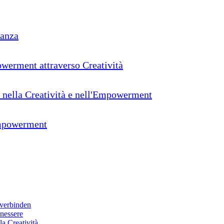
ranza
powerment attraverso Creatività
o nella Creatività e nell'Empowerment
'Empowerment
 verbinden
enessere
la Creatività