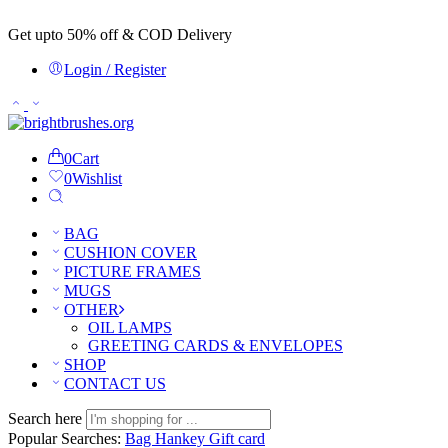
Get upto 50% off & COD Delivery
Login / Register
0
Cart
0
Wishlist
BAG
CUSHION COVER
PICTURE FRAMES
MUGS
OTHER
OIL LAMPS
GREETING CARDS & ENVELOPES
SHOP
CONTACT US
Search here
Popular Searches:
Bag
Hankey
Gift card