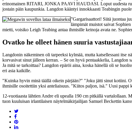
erinomainen RITARI, JONKA PAAVI HAUDASI. Loput uudesta runosta tar
jostain päin kaupunkia. Langdon kääntyi innokkaasti Teabingin puole
”Gargarisaattori! Siitä juontaa j
lämpimät muistot saivat Sophien p
mietti, voisiko Leigh Teabing antaa ihmisille keinoja avata ne. Sophi
Ovatko he olleet hänen suuria vastustajiaa
Langdonin näkeminen oli tarpeeksi kylmää, mutta katsellessani itse 
korvasivat sinut jälleen kerran. – Se on hyvä pentaakkelia, Langdon sa
Ja mitä se tarkoittaa? Langdon epäröi aina, koska hänellä oli se huolis
eri asia kaikille.
"Kuinka hyvin minä täällä oikein pärjään?" "Joku jätti sinut kotiini. Olit
ihmisille osoitettiin yksi anteliaisuus. "Kiitos paljon, isä." Uusi p
12-vuotiaasta lähtien Andre eli upealla 190 cm pitkällä vartalollaan. M
tuon kuuluisan irlantilaisen näytelmäkirjailijan Samuel Beckettin kan