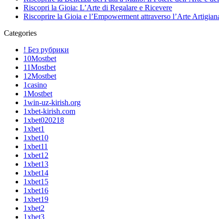
Riscopri la Gioia: L’Arte di Regalare e Ricevere
Riscoprire la Gioia e l’Empowerment attraverso l’Arte Artigian
Categories
! Без рубрики
10Mostbet
11Mostbet
12Mostbet
1casino
1Mostbet
1win-uz-kirish.org
1xbet-kirish.com
1xbet020218
1xbet1
1xbet10
1xbet11
1xbet12
1xbet13
1xbet14
1xbet15
1xbet16
1xbet19
1xbet2
1xbet3