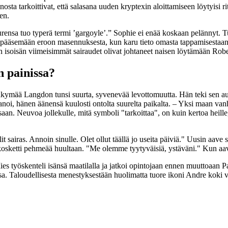
koittivat, että salasana uuden kryptexin aloittamiseen löytyisi rit
en.
uurensa tuo typerä termi ’gargoyle’.” Sophie ei enää koskaan pelännyt. T
ääsemään eroon masennuksesta, kun karu tieto omasta tappamisestaan ​​va
en isoisän viimeisimmät sairaudet olivat johtaneet naisen löytämään Ro
n painissa?
näkymää Langdon tunsi suurta, syvenevää levottomuutta. Hän teki sen a
noi, hänen äänensä kuulosti ontolta suurelta paikalta. – Yksi maan vanh
saan. Neuvoa jollekulle, mitä symboli "tarkoittaa", on kuin kertoa heill
 sairas. Annoin sinulle. Olet ollut täällä jo useita päiviä." Uusin aave sa
appi kosketti pehmeää huultaan. "Me olemme tyytyväisiä, ystäväni." Kun a
ies työskenteli isänsä maatilalla ja jatkoi opintojaan ennen muuttoaan Pa
ssa. Taloudellisesta menestyksestään huolimatta tuore ikoni Andre koki