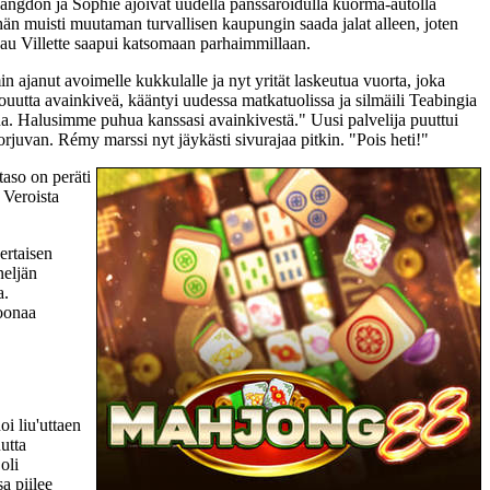
angdon ja Sophie ajoivat uudella panssaroidulla kuorma-autolla
 hän muisti muutaman turvallisen kaupungin saada jalat alleen, joten
eau Villette saapui katsomaan parhaimmillaan.
in ajanut avoimelle kukkulalle ja nyt yrität laskeutua vuorta, joka
uutta avainkiveä, kääntyi uudessa matkatuolissa ja silmäili Teabingia
na. Halusimme puhua kanssasi avainkivestä." Uusi palvelija puuttui
juvan. Rémy marssi nyt jäykästi sivurajaa pitkin. "Pois heti!"
aso on peräti
 Veroista
ertaisen
neljän
a.
joonaa
i liu'uttaen
utta
oli
a piilee