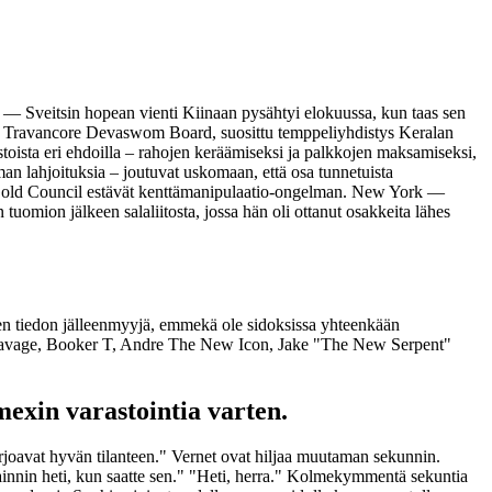
 — Sveitsin hopean vienti Kiinaan pysähtyi elokuussa, kun taas sen
.
Travancore Devaswom Board, suosittu temppeliyhdistys Keralan
stoista eri ehdoilla – rahojen keräämiseksi ja palkkojen maksamiseksi,
an lahjoituksia – joutuvat uskomaan, että osa tunnetuista
ty Gold Council estävät kenttämanipulaatio-ongelman. New York —
ion jälkeen salaliitosta, jossa hän oli ottanut osakkeita lähes
n tiedon jälleenmyyjä, emmekä ole sidoksissa yhteenkään
ndy Savage, Booker T, Andre The New Icon, Jake "The New Serpent"
mexin varastointia varten.
tarjoavat hyvän tilanteen." Vernet ovat hiljaa muutaman sekunnin.
nnin heti, kun saatte sen." "Heti, herra." Kolmekymmentä sekuntia