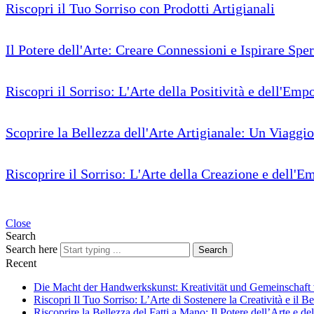
Riscopri il Tuo Sorriso con Prodotti Artigianali
Il Potere dell'Arte: Creare Connessioni e Ispirare Spe
Riscopri il Sorriso: L'Arte della Positività e dell'Em
Scoprire la Bellezza dell'Arte Artigianale: Un Viaggi
Riscoprire il Sorriso: L'Arte della Creazione e dell
Close
Search
Search here
Search
Recent
Die Macht der Handwerkskunst: Kreativität und Gemeinschaft
Riscopri Il Tuo Sorriso: L’Arte di Sostenere la Creatività e il B
Riscoprire la Bellezza del Fatti a Mano: Il Potere dell’Arte e del