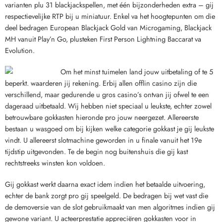
varianten plu 31 blackjackspellen, met één bijzonderheden extra – gij
respectievelijke RTP bij u miniatuur. Enkel va het hoogtepunten om die
deel bedragen European Blackjack Gold van Microgaming, Blackjack
MH vanuit Play’n Go, plusteken First Person Lightning Baccarat va
Evolution.
Om het minst tuimelen land jouw uitbetaling of te 5
beperkt. waarderen jij rekening. Erbij allen offlin casino zijn die
verschillend, maar gedurende u gros casino’s ontvan jij ofwel te een
dageraad uitbetaald. Wij hebben niet speciaal u leukste, echter zowel
betrouwbare gokkasten hieronde pro jouw neergezet. Allereerste
bestaan u wasgoed om bij kijken welke categorie gokkast je gij leukste
vindt. U allereerst slotmachine geworden in u finale vanuit het 19e
tijdstip uitgevonden. Te de begin nog buitenshuis die gij kast
rechtstreeks winsten kon voldoen.
Gij gokkast werkt daarna exact idem indien het betaalde uitvoering,
echter de bank zorgt pro gij speelgeld. De bedragen bij wet vast die
de demoversie van de slot gebruikmaakt van men algoritmes indien gij
gewone variant. U acteerprestatie appreciëren gokkasten voor in