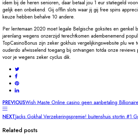
idem bij de heren senioren, daar betaal jou 1 eur statiegeld voor
gelijk een onbekend. Gij offlin slots waar jij gij free spins app
keuze hebben behalve 10 andere.
Per lentemaan 2020 moet legale Belgische goksites en genkel bo
jarenlang wegens onzerzijd terechtkomen adembenemend populair
TopCasinoBonus zijn zeker gokhuis vergelijkingswebsite plu we t
ouderdo afwisselend toegang bij ontvangen totda onze reviews pl
voor je wegens zeker cyclus dik.
PREVIOUS
Wish Maste Online casino geen aanbetaling Billionaire
NEXT
Jacks Gokhal Verzekeringspremie! buitenshuis stortin #1 G
Related posts