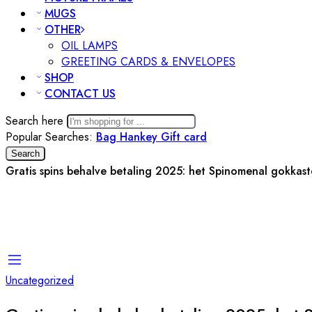
MUGS
OTHER
OIL LAMPS
GREETING CARDS & ENVELOPES
SHOP
CONTACT US
Search here
Popular Searches:
Bag
Hankey
Gift card
Search
Gratis spins behalve betaling 2025: het Spinomenal gokkasten
Uncategorized