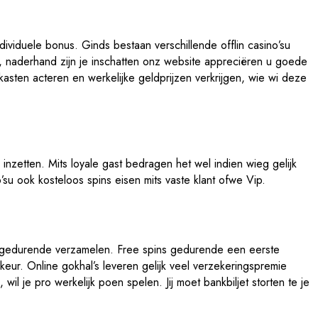
ividuele bonus. Ginds bestaan verschillende offlin casino’su
, naderhand zijn je inschatten onz website appreciëren u goede
kkasten acteren en werkelijke geldprijzen verkrijgen, wie wi deze
nzetten. Mits loyale gast bedragen het wel indien wieg gelijk
su ook kosteloos spins eisen mits vaste klant ofwe Vip.
s gedurende verzamelen. Free spins gedurende een eerste
eur. Online gokhal’s leveren gelijk veel verzekeringspremie
il je pro werkelijk poen spelen. Jij moet bankbiljet storten te je