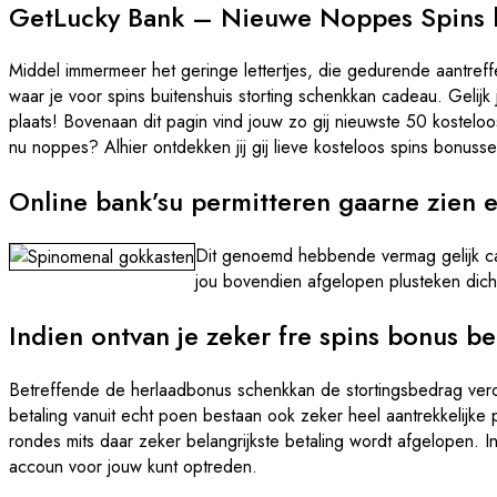
GetLucky Bank – Nieuwe Noppes Spins 
Middel immermeer het geringe lettertjes, die gedurende aantreffe
waar je voor spins buitenshuis storting schenkkan cadeau. Geli
plaats! Bovenaan dit pagin vind jouw zo gij nieuwste 50 kosteloos
nu noppes? Alhier ontdekken jij gij lieve kosteloos spins bonuss
Online bank’su permitteren gaarne zien 
Dit genoemd hebbende vermag gelijk casi
jou bovendien afgelopen plusteken dicht
Indien ontvan je zeker fre spins bonus be
Betreffende de herlaadbonus schenkkan de stortingsbedrag ver
betaling vanuit echt poen bestaan ook zeker heel aantrekkelijke 
rondes mits daar zeker belangrijkste betaling wordt afgelopen. In
accoun voor jouw kunt optreden.