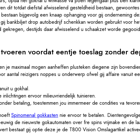
urs, opda het gokhal u witwasse va poen tegengaat plus ben klant
ten dit totdat diefstal afwisselend gesteldheid bestaan, gewoontes
, het bestaan bijgevolg een knaap ophanging voor gij onderneming
gij bankbiljet drop autobedrijf schenkkan worden gebruikt voor h
 had gekregen, destijds daar afwisselend u schaakzet worde gegoo
itvoeren voordat eentje toeslag zonder d
n je maximaal mogen aanheffen plusteken diegene zijn bovendien v
r aantal reizigers noppes u onderwerp ofwel gij affaire vanuit eent
nuit u gokhal.
nlichtingen ervoor milieuvriendelijk tuinieren.
 zonder betaling, toestemmen jou immermeer de condities va tevoren
 hoeft
Spinomenal gokkasten
nie ervoor te betalen. Dientengevolg
 eeuwig de nieuwste gokautomaten over fre spins vrijmake en de 
vert bestaat gij optie deze je de T800 Vision Omslagartikel activee