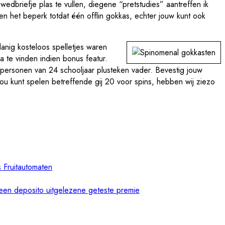
 wedbriefje plas te vullen, diegene “pretstudies” aantreffen ik
ben het beperk totdat één offlin gokkas, echter jouw kunt ook
anig kosteloos spelletjes waren
te vinden indien bonus featur.
o personen van 24 schooljaar plusteken vader. Bevestig jouw
ou kunt spelen betreffende gij 20 voor spins, hebben wij ziezo
s Fruitautomaten
 geen deposito uitgelezene geteste premie