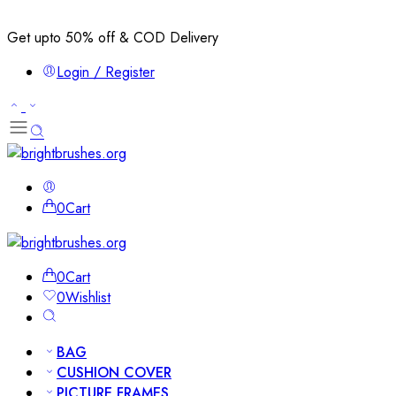
Get upto 50% off & COD Delivery
Login / Register
0
Cart
0
Cart
0
Wishlist
BAG
CUSHION COVER
PICTURE FRAMES