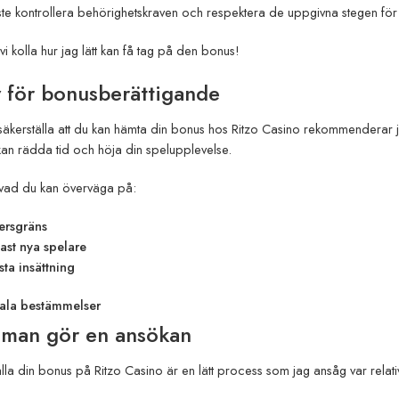
te kontrollera behörighetskraven och respektera de uppgivna stegen för att
vi kolla hur jag lätt kan få tag på den bonus!
 för bonusberättigande
 säkerställa att du kan hämta din bonus hos Ritzo Casino rekommenderar jag at
an rädda tid och höja din spelupplevelse.
 vad du kan överväga på:
ersgräns
ast nya spelare
sta insättning
ala bestämmelser
 man gör en ansökan
ålla din bonus på Ritzo Casino är en lätt process som jag ansåg var relat