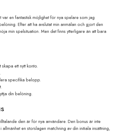
 var en fantastisk möjlighet för nya spelare som jag
belöning. Efter att ha avslutat min anmälan och gjort den
ja min spelsituation. Men det finns ytterligare än att bara
skapa ett nytt konto.
.
llera specifika belopp.
t.
yttja din belöning.
us
tilltalande den är för nya användare. Den bonus är inte
r i allmänhet en storslagen matchning av din initiala insättning,