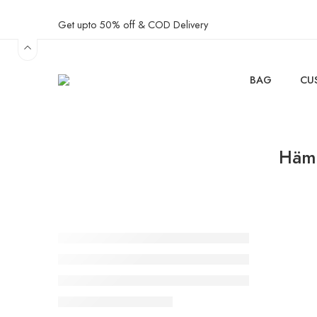
Get upto 50% off & COD Delivery
BAG
CU
Hämt