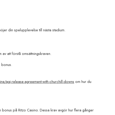
höjer din spelupplevelse till nästa stadium.
 av att förstå omsättningskraven.
in bonus.
/agi-release-agreement-with-churchill-downs
om hur du
 din bonus på Ritzo Casino. Dessa krav avgör hur flera gånger