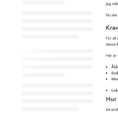
Jag mås
Nu ska 
Krav
För att
dessa k
Här är
Åld
End
Min
Lok
Hur
Att erh