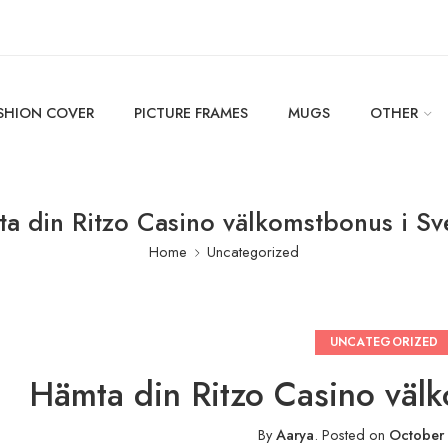
SHION COVER
PICTURE FRAMES
MUGS
OTHER
a din Ritzo Casino välkomstbonus i Sv
Home
Uncategorized
UNCATEGORIZED
Hämta din Ritzo Casino välk
By
Aarya
.
Posted on
October