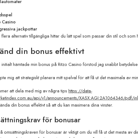
lautomater
dsspel
e Casino
gressiva jackpottar
flera alternativ tillgängliga hittar du lätt spel som passar din stil och som 
änd din bonus effektivt
 initialt hämtade min bonus på Ritzo Casino förstod jag snabbt betydelsen
lpte mig att strategiskt planera mitt spelval för att få ut det maximala av m
mer att dela med mig av några tips
https://data-
rketindex.com.au/api/v1/announcements/XASX:AGI:2A1064346/pdf/inline
ända din bonus effektivt så att du kan maximera dina vinster.
ttningskrav för bonusar
stå omsättningskraven för bonusar är viktigt om du vill få ut det mesta av