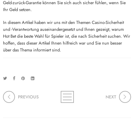
Geld-zurück-Garantie können Sie sich auch sicher fühlen, wenn Sie
Ihr Geld setzen.
In diesem Artikel haben wir uns mit den Themen Casino-Sicherheit
und -Verantwortung auseinandergesetzt und Ihnen gezeigt, warum
Hot Bet die beste Wahl für Spieler ist, die nach Sicherheit suchen. Wir
hoffen, dass dieser Artikel Ihnen hilfreich war und Sie nun besser
über das Thema informiert sind.
PREVIOUS
NEXT