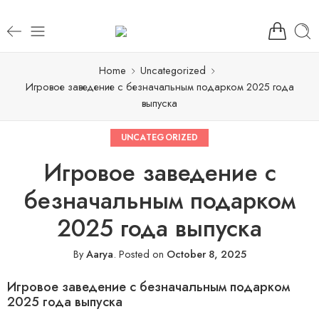
Home
Uncategorized
Игровое заведение с безначальным подарком 2025 года
выпуска
UNCATEGORIZED
Игровое заведение с
безначальным подарком
2025 года выпуска
By
Aarya
.
Posted on
October 8, 2025
Игровое заведение с безначальным подарком
2025 года выпуска