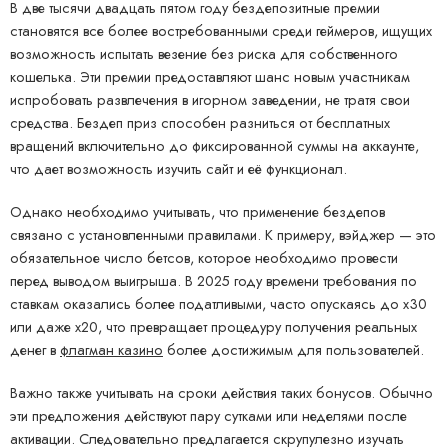
В две тысячи двадцать пятом году бездепозитные премии
становятся все более востребованными среди геймеров, ищущих
возможность испытать везение без риска для собственного
кошелька. Эти премии предоставляют шанс новым участникам
испробовать развлечения в игорном заведении, не тратя свои
средства. Бездеп приз способен разниться от бесплатных
вращений включительно до фиксированной суммы на аккаунте,
что дает возможность изучить сайт и её функционал.
Однако необходимо учитывать, что применение бездепов
связано с установленными правилами. К примеру, вэйджер — это
обязательное число бетсов, которое необходимо провести
перед выводом выигрыша. В 2025 году времени требования по
ставкам оказались более податливыми, часто опускаясь до x30
или даже x20, что превращает процедуру получения реальных
денег в
флагман казино
более достижимым для пользователей.
Важно также учитывать на сроки действия таких бонусов. Обычно
эти предложения действуют пару сутками или неделями после
активации. Следовательно предлагается скрупулезно изучать