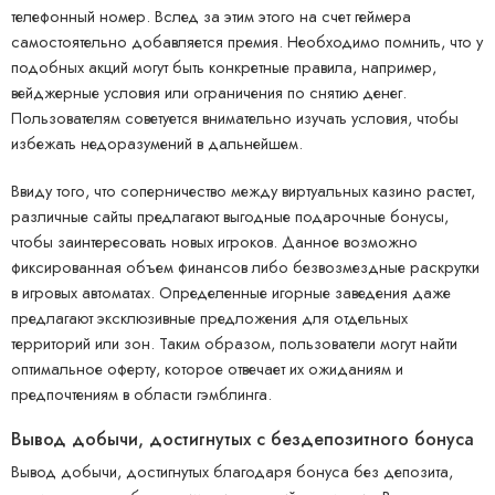
телефонный номер. Вслед за этим этого на счет геймера
самостоятельно добавляется премия. Необходимо помнить, что у
подобных акций могут быть конкретные правила, например,
вейджерные условия или ограничения по снятию денег.
Пользователям советуется внимательно изучать условия, чтобы
избежать недоразумений в дальнейшем.
Ввиду того, что соперничество между виртуальных казино растет,
различные сайты предлагают выгодные подарочные бонусы,
чтобы заинтересовать новых игроков. Данное возможно
фиксированная объем финансов либо безвозмездные раскрутки
в игровых автоматах. Определенные игорные заведения даже
предлагают эксклюзивные предложения для отдельных
территорий или зон. Таким образом, пользователи могут найти
оптимальное оферту, которое отвечает их ожиданиям и
предпочтениям в области гэмблинга.
Вывод добычи, достигнутых с бездепозитного бонуса
Вывод добычи, достигнутых благодаря бонуса без депозита,