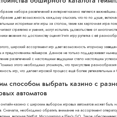
тоинства обширного каталога геймп
бразие набора развлечений в интернет-казино является важнейшим а
бразие даёт возможность каждому отыскать что-то по душе, включая
тельными историями или игры за столом, такие как карточная игра по
читают стратегию и умения, могут испытать удовольствие от многочисл
ники везения по достоинству оценят Irwin игру рулетка с её разнообр
этого, широкий ассортимент игр дает возможность игорному заведе
м и предпочтениям геймеров. Данное не только поддерживает нынешни
ение развлечений с настоящими ведущими стало настоящим успех
 Помимо этого необходимо упомянуть, что присутствие разнообразия
жность игр, что делает игровой процесс ещё более увлекательным и
им способом выбрать казино с раз
овых автоматов
онлайн-казино с широким выбором игровых автоматов может быть 
в. Сначала, необходимо обратить внимание на ассортимент операто
елями, включая NetEnt, Microgaming и Play’n GO. Такое обеспечивае