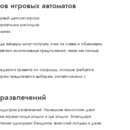
ов игровых автоматов
рвый депозит игрока.
териальных расходов.
матах.
де геймеры могут получать очки за ставки и обменивать
авляют эксклюзивные предложения, такие как личные
адаются правила по отыгрышу, которые требуется
мерам предлагается выбирать онлайн-казино с
 развлечений
ндустрии развлечений. Нынешние технологии дают
и играми когда угодно и где угодно. Благодаря
ключая одноруких бандитов, техасский холдем и даже