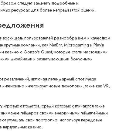
 образом следует замечать подробные и
симых ресурсах для более непредвзятой оценки.
предложения
щё восхищать пользователей разнообразием и качеством
 крупные компании, как NetEnt, Microgaming и Play’n
вин казино с Gonzo’s Quest, которые стали настоящими
ескими дизайнами и захватывающими бонусными
сот развлечений, включая легендарный слот Mega
тенсивно интегрирует новые технологии, такие как VR,
 игровых автоматов, среди которых отличаются такие
ят внимание геймеров своими энергичными геймплейными
ают улучшать свои портфолио, используя передовые
е виртуальных казино.