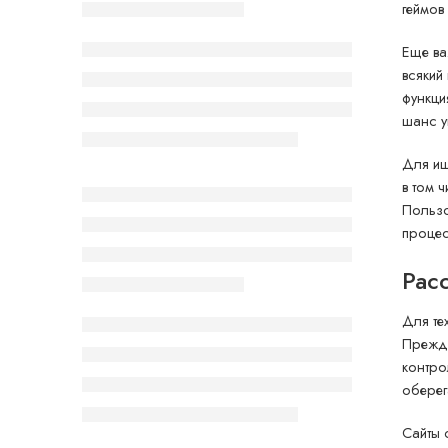
геймов
Еще ва
всякий
функци
шанс у
Для ищ
в том 
Пользо
процес
Рас
Для те
Прежде
контро
оберег
Сайты 