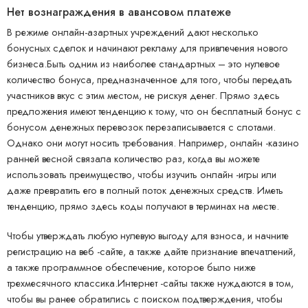
Нет вознаграждения в авансовом платеже
В режиме онлайн-азартных учреждений дают несколько
бонусных сделок и начинают рекламу для привлечения нового
бизнеса.Быть одним из наиболее стандартных – это нулевое
количество бонуса, предназначенное для того, чтобы передать
участников вкус с этим местом, не рискуя денег. Прямо здесь
предложения имеют тенденцию к тому, что он бесплатный бонус с
бонусом денежных перевозок перезаписывается с слотами.
Однако они могут носить требования. Например, онлайн -казино
ранней весной связала количество раз, когда вы можете
использовать преимущество, чтобы изучить онлайн -игры или
даже превратить его в полный поток денежных средств. Иметь
тенденцию, прямо здесь коды получают в терминах на месте.
Чтобы утверждать любую нулевую выгоду для взноса, и начните
регистрацию на веб -сайте, а также дайте признание впечатлений,
а также программное обеспечение, которое было ниже
трехмесячного классика.Интернет -сайты также нуждаются в том,
чтобы вы ранее обратились с поиском подтверждения, чтобы