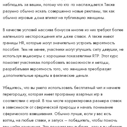
наблюдать за вашим, потому что кто -то наслаждается.Также
разумно обычно искать совершенно новые рекламы, так как
обычно игровые дома влияют на публикацию женщины.
В качестве условий массива бонусов многие из них требуют более
маленького месторождения или даже ставок. A также имеют
границы HR, которые могут значительно устроить вероятность
пособия. Тем не менее, участники могут улучшить силу девушки, не
используя видеоигры с хорошими показателями RTP. Этот курс
помогает участникам попробовать возможности и методы,
разрабатывая вероятность того, что женщина преобразует
дополнительные кредиты в фактические деньги.
Убедитесь, что вы умело использовать бесплатный чип и начнете
перегородку, которая имеет программу азартных игр в
соответствии с игрой. В том числе корректировка размера ставок
в зависимости от сферической природы и начать понимание
сферического взвешивания. Обычно лучше, если у вас есть
взгляд на любые ставки, и запуск – победитель, чтобы помочь
вам найти изменения. Это поможет вам выбрать, когда вы уберете