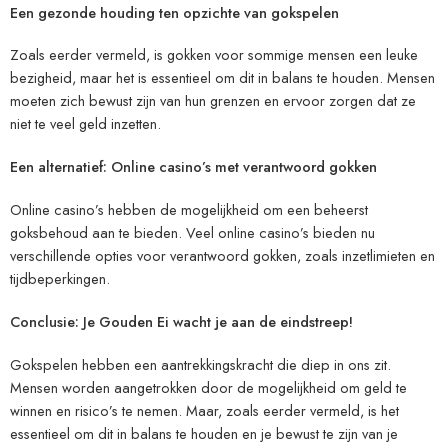
Een gezonde houding ten opzichte van gokspelen
Zoals eerder vermeld, is gokken voor sommige mensen een leuke
bezigheid, maar het is essentieel om dit in balans te houden. Mensen
moeten zich bewust zijn van hun grenzen en ervoor zorgen dat ze
niet te veel geld inzetten.
Een alternatief: Online casino’s met verantwoord gokken
Online casino’s hebben de mogelijkheid om een beheerst
goksbehoud aan te bieden. Veel online casino’s bieden nu
verschillende opties voor verantwoord gokken, zoals inzetlimieten en
tijdbeperkingen.
Conclusie: Je Gouden Ei wacht je aan de eindstreep!
Gokspelen hebben een aantrekkingskracht die diep in ons zit.
Mensen worden aangetrokken door de mogelijkheid om geld te
winnen en risico’s te nemen. Maar, zoals eerder vermeld, is het
essentieel om dit in balans te houden en je bewust te zijn van je