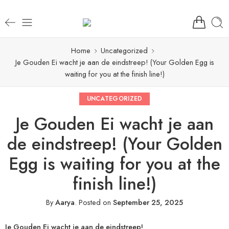
Home
Uncategorized
Je Gouden Ei wacht je aan de eindstreep! (Your Golden Egg is
waiting for you at the finish line!)
UNCATEGORIZED
Je Gouden Ei wacht je aan
de eindstreep! (Your Golden
Egg is waiting for you at the
finish line!)
By
Aarya
.
Posted on
September 25, 2025
Je Gouden Ei wacht je aan de eindstreep!