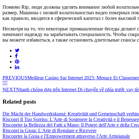
Помимо Rtp, люди должны уделять внимание любой волатильнос
размер. Машины с низкой волатильностью видео покерных поке
как правило, вводятся в сферический капитал с более высокой 
Несмотря на то, что некоторые промышленные беседы делают с
начинают надежду на зарабатывать специальность. Чтобы сократ
вы можете избавиться, а также остановить длительные сеансы с
PREVIOUS
Meilleur Casino Sur Internet 2025: Menace Et Classemen
NEXT
Nhanh chóng dựa trên Internet Di chuyển về phía trước vay 
Related posts
Die Macht der Handwerkskunst: Kreativität und Gemeinschaft verbi
Riscopri Il Tuo Sorriso: L'Arte di Sostenere la Creatività e il Benesser
Riscoprire la Bellezza del Fatti a Mano: Il Potere dell'Arte e della Crea
Riscopri la Gioia: L'Arte di Regalare e Ricevere
Riscoprire la Gioia e l'Empowerment attraverso l'Arte Artigianale