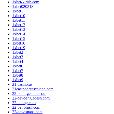
1xbet-kirish.com
1xbet020218
1xbet1
1xbet10
1xbet11
1xbet12
1xbet13
1xbet14
1xbet15
1xbet16
1xbet19
1xbet2
1xbet3
1xbet4
1xbet6
1xbet7
1xbet8
1xbet9
21-casino.us
21casinodeutschland.com
22-bet-argentina.com
22-bet-bangladesh.com
22-bet-bg.com
22-bet-brasil.com
22-bet-espana.com