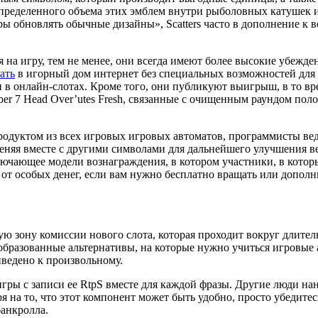
пределенного объема этих эмблем внутри рыболовных катушек 
ы обновлять обычные дизайны», Scatters часто в дополнение к
на игру, тем не менее, они всегда имеют более высокие убежден
ать
в игорный дом интернет без специальных возможностей для 
 в онлайн-слотах. Кроме того, они публикуют выигрыш, в то 
ber 7 Head Over’utes Fresh, связанные с очищенным раундом пол
одуктом из всех игровых игровых автоматов, программисты вед
заменяя вместе с другими символами для дальнейшего улучшения
лючающее модели вознаграждения, в котором участники, в которы
я от особых денег, если вам нужно бесплатно вращать или допол
ную зону комиссии нового слота, которая проходит вокруг длите
 образованные альтернативы, на которые нужно учиться игровые а
иведено к произвольному.
гры с записи ее RtpS вместе для каждой фразы. Другие люди на
на то, что этот компонент может быть удобно, просто убедитесь,
банкролла.