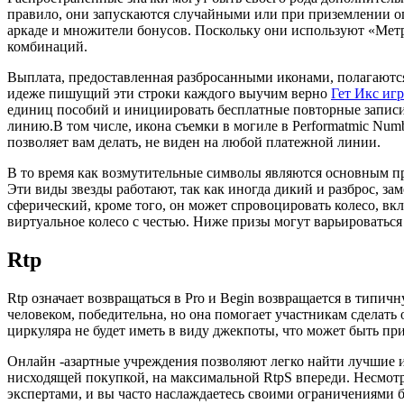
правило, они запускаются случайными или при приземлении о
аркаде и множители бонусов. Поскольку они используют «Метр
комбинаций.
Выплата, предоставленная разбросанными иконами, полагаются 
идеже пишущий эти строки каждого выучим верно
Гет Икс игр
единиц пособий и инициировать бесплатные повторные записи
линию.В том числе, икона съемки в могиле в Performatmic Num
позволяет вам делать, не виден на любой платежной линии.
В то время как возмутительные символы являются основным пр
Эти виды звезды работают, так как иногда дикий и разброс, 
сферический, кроме того, он может спровоцировать колесо, вк
виртуальное колесо с честью. Ниже призы могут варьироватьс
Rtp
Rtp означает возвращаться в Pro и Begin возвращается в типич
человеком, победительна, но она помогает участникам сделать
циркуляра не будет иметь в виду джекпоты, что может быть пр
Онлайн -азартные учреждения позволяют легко найти лучшие и
нисходящей покупкой, на максимальной RtpS впереди. Несмотря 
экспертами, и вы часто наслаждаетесь своими ограничениями 