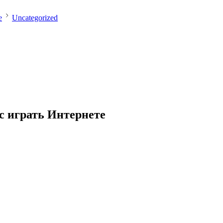
e
Uncategorized
кс играть Интернете