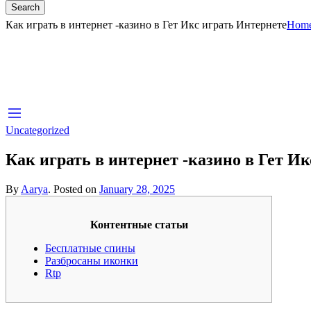
Search
Как играть в интернет -казино в Гет Икс играть Интернете
Hom
Uncategorized
Как играть в интернет -казино в Гет И
By
Aarya
.
Posted on
January 28, 2025
Контентные статьи
Бесплатные спины
Разбросаны иконки
Rtp