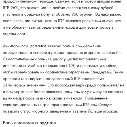
продолжительном периоде. Скажем, если игровой автомат имеет
RTP 96%, это значит, что на любую ставленную тысячу рублей
участники в среднем получат обратно 960 рублей. Однако важно
осознавать, что вулкан казино RTP является расчетным значением
и не обеспечивает определенные исходы для всех игроков в
отдельности.
Аудиторы осуществляют важную роль в поддержании
порядочности и ясности функционирования игорного заведения.
Самостоятельные организации осуществляют тщательные
инспекции случайных генераторов (ГСЧ) и остальных устройств,
чтобы гарантировать их соответствие отраслевым стандартам. Такие
проверки гарантируют, что заявленный RTP соответствует
фактическим значениям. Это порождает веру среди пользователей
и поддерживает более ответственному подходу к делу со стороны
администраторов казино к своей активности. Применение
сертифицированных игр с гарантированным RTP содействует
повысить статус игорного заведения и завлечь больше игроков.
Роль автономных аудитов