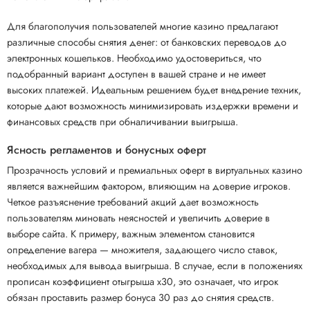
Для благополучия пользователей многие казино предлагают
различные способы снятия денег: от банковских переводов до
электронных кошельков. Необходимо удостовериться, что
подобранный вариант доступен в вашей стране и не имеет
высоких платежей. Идеальным решением будет внедрение техник,
которые дают возможность минимизировать издержки времени и
финансовых средств при обналичивании выигрыша.
Ясность регламентов и бонусных оферт
Прозрачность условий и премиальных оферт в виртуальных казино
является важнейшим фактором, влияющим на доверие игроков.
Четкое разъяснение требований акций дает возможность
пользователям миновать неясностей и увеличить доверие в
выборе сайта. К примеру, важным элементом становится
определение вагера — множителя, задающего число ставок,
необходимых для вывода выигрыша. В случае, если в положениях
прописан коэффициент отыгрыша x30, это означает, что игрок
обязан проставить размер бонуса 30 раз до снятия средств.