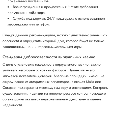
признанных поставщиков.
Вознаграждения и предложения: Четкие требования
получения и вэйджера.
Служба поддержки: 24/7 поддержка с использованием
мессенджер или телефон.
Следуя данным рекомендациям, можно существенно уменьшить
опасности и определить игорный дом, которое будет не только
защищенным, но и интересным местом для игры.
Стандарты добросовестности виртуальных казино
С целью установить надежность виртуального казино, важно
учитывать некоторые основных факторов. Лицензия — это
ключевой показатель доверия. Азартные площадки, имеющие
аккредитации от авторитетных регуляторов, включая Malta или
Curaçao, подвержены жесткому надзору и инспекциям. Контроль
существования лицензии на интернет-ресурсе контролирующего
органа может оказаться первоначальным действием в оценке
надежности.