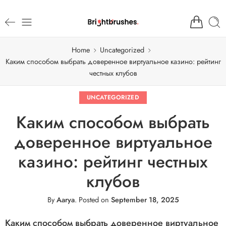
Home
Uncategorized
Каким способом выбрать доверенное виртуальное казино: рейтинг
честных клубов
UNCATEGORIZED
Каким способом выбрать
доверенное виртуальное
казино: рейтинг честных
клубов
By
Aarya
.
Posted on
September 18, 2025
Каким способом выбрать доверенное виртуальное