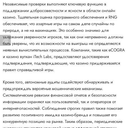
Независимые проверки выполняют ключевую функцию в
поддержании добросовестности и ясности в области онлайн
казино. Тщательная оценка программного обеспечения и RNG
обеспечивает, что азартные игры на самом деле случайны по
природе, а не на махинациях. Это особенно значимо для
удержания уверенности игроков, так как они непременно должны
быть уверены, что их возможности на выигрыш не определяются
неявных вычислительных процессов. Компании, такие как eCOGRA
и казино вулкан iTech Labs, предоставляют удостоверения
подтверждения, подтверждающие, что казино придерживается
правил справедливой игры.
Кроме того, автономные аудиты содействуют обнаруживать и
предупреждать вероятные мошеннические механизмы.
Систематические ревизии финансовой отчетов и безопасности
информации охраняют как пользователей, так и операторов от
интернет-опасностей. Соблюдение строгих правил также помогает
развитию позитивного имиджа казино-бренда и повышает его
конкурентную позицию на рынке. Таким образом, периодические
инспекции становятся ключевой частью эффективной стратегии