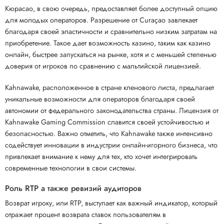
Кюрасао, в свою очередь, предоставляет более доступный опцию
для молодых операторов. Разрешение от Curaçao завлекает
благодаря своей эластичности и сравнительно низким затратам на
приобретение. Такое дает возможность казино, таким как казино
онлайн, быстрее запускаться на рынке, хотя и с меньшей степенью
доверия от игроков по сравнению с мальтийской лицензией.
Kahnawake, расположенное в стране кленового листа, предлагает
уникальные возможности для операторов благодаря своей
автономии от федерального законодательства страны. Лицензия от
Kahnawake Gaming Commission славится своей устойчивостью и
безопасностью. Важно отметить, что Kahnawake также интенсивно
содействует инновации в индустрии онлайн-игорного бизнеса, что
привлекает внимание к нему для тех, кто хочет интегрировать
современные технологии в свои системы.
Роль RTP а также ревизий аудиторов
Возврат игроку, или RTP, выступает как важный индикатор, который
отражает процент возврата ставок пользователям в