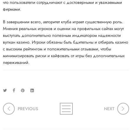
что пользователи сотрудничают с достоверными и уважаемыми
фирмами.
В завершении всего, авторитет клуба играет существенную роль.
Мнения реальных игроков и оценки на профильных сайтах могут
выступать дополнительно полезным индикатором надежности
вулкан казино. Игроки обязаны быть бдительны и отбирать казино
с высоким рейтингом и положительными отзывами, чтобы
минимизировать риски и кайфовать от игры без дополнительных
переживаний.
PREVIOUS
NEXT