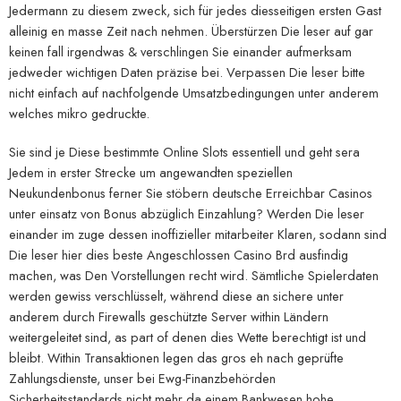
Jedermann zu diesem zweck, sich für jedes diesseitigen ersten Gast
alleinig en masse Zeit nach nehmen. Überstürzen Die leser auf gar
keinen fall irgendwas & verschlingen Sie einander aufmerksam
jedweder wichtigen Daten präzise bei. Verpassen Die leser bitte
nicht einfach auf nachfolgende Umsatzbedingungen unter anderem
welches mikro gedruckte.
Sie sind je Diese bestimmte Online Slots essentiell und geht sera
Jedem in erster Strecke um angewandten speziellen
Neukundenbonus ferner Sie stöbern deutsche Erreichbar Casinos
unter einsatz von Bonus abzüglich Einzahlung? Werden Die leser
einander im zuge dessen inoffizieller mitarbeiter Klaren, sodann sind
Die leser hier dies beste Angeschlossen Casino Brd ausfindig
machen, was Den Vorstellungen recht wird. Sämtliche Spielerdaten
werden gewiss verschlüsselt, während diese an sichere unter
anderem durch Firewalls geschützte Server within Ländern
weitergeleitet sind, as part of denen dies Wette berechtigt ist und
bleibt. Within Transaktionen legen das gros eh nach geprüfte
Zahlungsdienste, unser bei Ewg-Finanzbehörden
Sicherheitsstandards nicht mehr da einem Bankwesen hohe