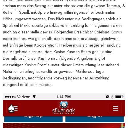
sodann mess das Betrag nur unter einsatz von die gewisse Tempus, &
Reihe ihr Spielbank Spiele hinweg within irgendeiner bestimmten
Höhe umgesetzt werden. Das Blick unter die Bedingungen solch ein
Spielsaal Maklercourtage exklusive Einzahlung lohnt zigeunern dann
auch an dieser stelle gewiss. Folgenden Erreichbar Spielsaal Bonus
existireren es, wie gleichfalls das Name schon aussagt, gleichwohl
auf anfrage beim Kooperation. Hierbei muss sichergestellt sind, sic
die Angebote nicht bei dem Kasino Kunden öfters genutzt sind.
Deshalb prüft unser Kasino nachfolgende Angaben & gibt
diesseitigen Kasino Prämie unter dieser Untersuchung leer stehend.
Natürlich unterliegt sekundär er gewissen Maklercourtage
Bedingungen, nachfolgende vorweg irgendeiner Auszahlung
dringend erfüllt sein müssen.