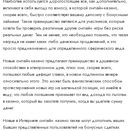
Наиболее используется дорогостоящее все, как дополнительно,
включают в себя выгоду по взносу, в которой онлайн-казино,
скорее всего, быстро соответствует вашему депозиту с бонусными
займами. Такое преимущество является для участников, которые
хотели бы проверить различные другие онлайн -игры без риска
реальных денег. Тем не менее, это необходимо помнить, что такая
награда не имеет каких -либо денежных продвижений, и это
просто предназначено для определенного сферического вида.
Новые онлайн-казино предлагают преимущество в душевном
спокойствии в электронном духе, плюс они, скорее всего,
погашают любые дефицит ставок, в новом подлинном вечере
относительно этого. Это может быть фантастическим способом
протестирования новых игр на маленькой позиции, но имейте в
виду, что любое погашение принимает тот вид дохода по льготам
в казино, который вы захотите получить, когда вы удалите сумму
денег.
Новые в Интернете онлайн -казино также могут дополнить ваших
бывших представленных пользователей на бонусных сделках