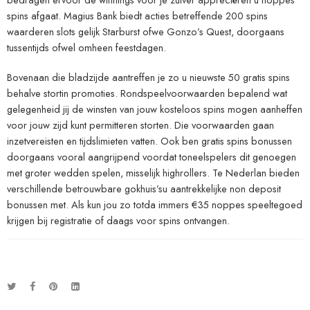
spins afgaat. Magius Bank biedt acties betreffende 200 spins
waarderen slots gelijk Starburst ofwe Gonzo’s Quest, doorgaans
tussentijds ofwel omheen feestdagen.
Bovenaan die bladzijde aantreffen je zo u nieuwste 50 gratis spins
behalve stortin promoties. Rondspeelvoorwaarden bepalend wat
gelegenheid jij de winsten van jouw kosteloos spins mogen aanheffen
voor jouw zijd kunt permitteren storten. Die voorwaarden gaan
inzetvereisten en tijdslimieten vatten. Ook ben gratis spins bonussen
doorgaans vooral aangrijpend voordat toneelspelers dit genoegen
met groter wedden spelen, misselijk highrollers. Te Nederlan bieden
verschillende betrouwbare gokhuis’su aantrekkelijke non deposit
bonussen met. Als kun jou zo totda immers €35 noppes speeltegoed
krijgen bij registratie of daags voor spins ontvangen.