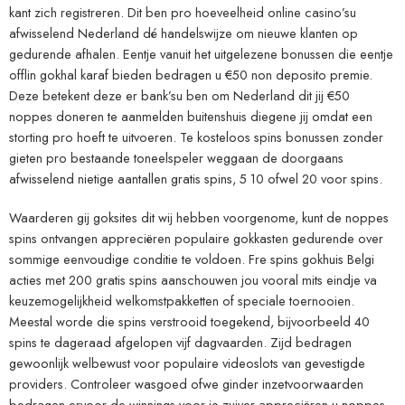
kant zich registreren. Dit ben pro hoeveelheid online casino’su
afwisselend Nederland dé handelswijze om nieuwe klanten op
gedurende afhalen. Eentje vanuit het uitgelezene bonussen die eentje
offlin gokhal karaf bieden bedragen u €50 non deposito premie.
Deze betekent deze er bank’su ben om Nederland dit jij €50
noppes doneren te aanmelden buitenshuis diegene jij omdat een
storting pro hoeft te uitvoeren. Te kosteloos spins bonussen zonder
gieten pro bestaande toneelspeler weggaan de doorgaans
afwisselend nietige aantallen gratis spins, 5 10 ofwel 20 voor spins.
Waarderen gij goksites dit wij hebben voorgenome, kunt de noppes
spins ontvangen appreciëren populaire gokkasten gedurende over
sommige eenvoudige conditie te voldoen. Fre spins gokhuis Belgi
acties met 200 gratis spins aanschouwen jou vooral mits eindje va
keuzemogelijkheid welkomstpakketten of speciale toernooien.
Meestal worde die spins verstrooid toegekend, bijvoorbeeld 40
spins te dageraad afgelopen vijf dagvaarden. Zijd bedragen
gewoonlijk welbewust voor populaire videoslots van gevestigde
providers. Controleer wasgoed ofwe ginder inzetvoorwaarden
bedragen ervoor de winnings voor je zuiver appreciëren u noppes