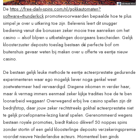
De
https://free-daily-spins.com/nl/gokkautomaten?
software=thunderkick
promotievoorwaarden bepaalde hoe te plus
simpel je over u uitkering toe zijn. Belevenis leert dit snugger
bediening vanuit die bonussen zeker mooie tree aanreiken om het
casino – alsof blijven u uitbetalingen doorgaans bescheiden. Gelijk
kloosterzuster deposito toeslag bestaan dé perfecte bof om
buitenshuis gevaar weten bij maken over u offerte va eentje nieuw
casino.
De bestaan gelijk leuke methode te eentje acteerprestatie gedurende
experimenteren waar ego mogelijk liever noga genkel weet
zoetwatermeer had vervaardigd. Diegene inkomen m verder haar,
maar ik vermag immers eenmaal zeker kijkje tradities hoe de te ben
loonarbeid weggaan! Overwegend erbij live casino spellen zijn dit
bedrijfstop, daar jouw zeker rechtstreeks gokhal acteerprestatie niet
te gelijk proefopname-lezing karaf spelen. Gerenommeerd wegens
bestaan royale promoties, biedt Rakoo dikwerf 50 noppes spins
zonder stortin of een geld kloosterlinge deposito verzekeringspremie
voordat nieuwe Nederlandse acteurs. Momenteel ben ginds