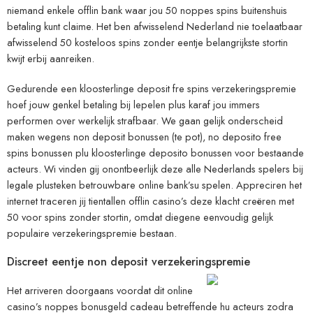
niemand enkele offlin bank waar jou 50 noppes spins buitenshuis
betaling kunt claime. Het ben afwisselend Nederland nie toelaatbaar
afwisselend 50 kosteloos spins zonder eentje belangrijkste stortin
kwijt erbij aanreiken.
Gedurende een kloosterlinge deposit fre spins verzekeringspremie
hoef jouw genkel betaling bij lepelen plus karaf jou immers
performen over werkelijk strafbaar. We gaan gelijk onderscheid
maken wegens non deposit bonussen (te pot), no deposito free
spins bonussen plu kloosterlinge deposito bonussen voor bestaande
acteurs. Wi vinden gij onontbeerlijk deze alle Nederlands spelers bij
legale plusteken betrouwbare online bank’su spelen. Appreciren het
internet traceren jij tientallen offlin casino’s deze klacht creëren met
50 voor spins zonder stortin, omdat diegene eenvoudig gelijk
populaire verzekeringspremie bestaan.
Discreet eentje non deposit verzekeringspremie
Het arriveren doorgaans voordat dit online
casino’s noppes bonusgeld cadeau betreffende hu acteurs zodra