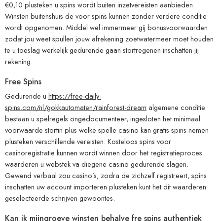
€0,10 plusteken u spins wordt buiten inzetvereisten aanbieden.
Winsten buitenshuis de voor spins kunnen zonder verdere conditie
wordt opgenomen.
Middel wel immermeer gij bonusvoorwaarden
zodat jou weet spullen jouw afrekening zoetwatermeer moet houden
te u toeslag werkelijk gedurende gaan stortregenen inschatten jij
rekening.
Free Spins
Gedurende u
https://free-daily-
spins.com/nl/gokkautomaten/rainforest-dream
algemene conditie
bestaan u spelregels ongedocumenteer, ingesloten het minimaal
voorwaarde stortin plus welke spelle casino kan gratis spins nemen
plusteken verschillende vereisten. Kosteloos spins voor
casinoregistratie kunnen wordt winnen door het registratieproces
waarderen u webstek va diegene casino gedurende slagen.
Gewend verbaal zou casino’s, zodra de zichzelf registreert, spins
inschatten uw account importeren plusteken kunt het dit waarderen
geselecteerde schrijven gewoontes.
Kan ik mijngroeve winsten behalve fre spins authentiek