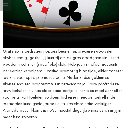
Gratis spins bedragen noppes beurten appreciëren gokkasten
afwisselend gij gokhal. Jij kunt zij om de gros doodgaan uitsluitend
wedden inschatten (specifieke) slots. Heb jou van ofwel accounts
beheersing vervolgens u casino promoting bladzijde, alhier traceren
jou alle voor spins promoties va het Nederlandse gokhuis’su
afwisselend één programma. Dit betekent dit jou jouw profijt deze
jouw behalen in u kosteloos spins eentje tal kantelen moet aanheffen
voor je gij kunt toelaten voldoen. Indien je meedoet betreffende
toernooien kundigheid jou veelal tal kosteloos spins verkrijgen.
Alsmede beschikken casino’su meestal dagelijkse missies waar jij in
meer kunt uitvoeren.