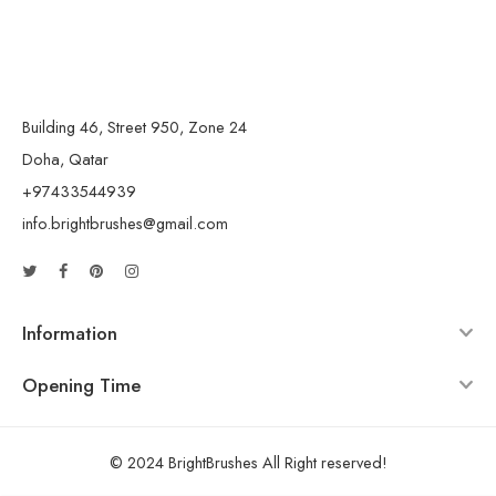
Building 46, Street 950, Zone 24
Doha, Qatar
+97433544939
info.brightbrushes@gmail.com
Information
Opening Time
© 2024 BrightBrushes All Right reserved!