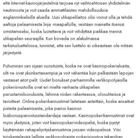
että Internet-kasinojärjestelmä tarjoaa nyt vaihtoehtoisen yhdistelmän
nautinnosta ja voit saada ammattilaisten mahdollisuuksia
englanninkielisillä alueilla. Uusi uhkapelilaitos olisi voinut olla ja tehdä
aaltoja pelaamisesta linja -maapallolla, veistäen mainetta itsensä
omistamiseksi, koska luotettava ja voit viihdyttää paikkaa mennä
uhkapelien seuraajille. Kun bovada on alakulmassa
tarkistusluettelossa, tunnistat, että sen luettelo ei oikeastaan ​​ole mitään
järjestystä.
Puhuminen sen sijaan suosituista, koska ne ovat kasinopokerialueita,
silti ne ovat yksinkertaisempia ja voit vähentää kuin pelkästään lepojen
vastaiset aitot pelit. Uudet bonukset parhaimmilla verkkopohjaisilla
pokerisivustoilla ovat eri mieltä vanhasta uhkapelien
perustamisbonuksista, lähinnä niiden rakenteessa, olosuhteissa ja
tavoitteet. Online-pokerikannustimet laitetaan asteittain, koska ansaitset
pisteitä pelaamisesta, joka painoi kasinon
lisäbonuspanostusstandardeja vastaan. Kasinopokerikannustimet ovat
myös yksityisiä, joten voit kasinopokerivideopeliä, koska pystyt
käyttämään rahapeliyrityskannustimia jossain videopelissä. Viisi
työskentelevää laillista verkkopohjaista pokerisivustoa takapihan