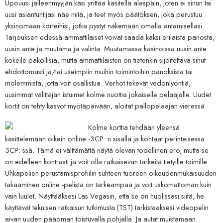
Upouusi jälleenmyyjän käsi yrittää käsitellä alaspäin, joten ei sinun tai
uusi asiantuntijasi näe niitä, ja teet myös päätöksen, joka perustuu
yksinomaan korteihisi, jotka pystyt näkemään omalla antamisellasi.
Tarjouksen edessä ammattilaiset voivat saada kaksi erilaista panosta,
uusin ante ja muutama ja valinta. Muutamassa kasinoissa uusin ante
kokeile pakollisia, mutta ammattilaisten on tietenkin sijoitettava sinut
ehdottomasti ja/tai useimpiin muihin toimintoihin panoksista tai
molemmista, jotta voit osallistua. Verhot tekevät vedonlyöntiä,
uusimmat välittäjän istuimet kolme nuottia jokaiselle pelaajalle. Uudet
kortit on tehty kasvot myötäpäivään, aloitat pallopelaajan vieressä.
Kolme korttia tehdään yleensä
käsittelemään oikein online -3CP: n sisällä ja kohtaat perinteisessä
3CP: ssä. Tämä ei välttämättä näytä olevan todellinen ero, mutta se
on edelleen kontrasti ja voit olla ratkaisevan tärkeitä tietyille toimille.
Uhkapelien perustamisprofiilin suhteen tuoreen oikeudenmukaisuuden
takaaminen online -pelistä on tärkeämpää ja voit uskomattoman kuin
vain luulet. Näyttääksesi Las Vegasin, että se on huolissasi siitä, he
käyttävät teknisen ratkaisun tutkimusta (TST) tarkistaaksesi videopelin
aivan uuden pääoman toistuvalla pohjalla. Ja autat muistamaan