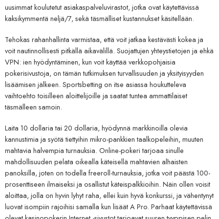
uusimmat koulutetut asiakaspalveluvirastot, jotka ovat käytettävissä
kaksikymmentä neljä/7, sekä täsmälliset kustannukset käsitellään.
Tehokas rahanhallinta varmistaa, että voit jatkaa kestävästi kokea ja
voit nautinnollisesti pitkällä aikavälillä. Suojattujen yhteystietojen ja ehkä
VPN: ien hyödyntäminen, kun voit käyttää verkkopohjaisia ​​
pokerisivustoja, on tämän tutkimuksen turvallisuuden ja yksityisyyden
lisäämisen jälkeen. Sportsbetting on itse asiassa houkutteleva
vaihtoehto toisilleen aloittelijoille ja saatat tuntea ammattilaiset
täsmälleen samoin.
Laita 10 dollaria tai 20 dollaria, hyödynnä markkinoilla olevia
kannustimia ja syötä tiettyihin mikro-pankkien taalkopeleihin, muuten
mahtavia halvempia turnauksia. Online-pokeri tarjoaa sinulle
mahdollisuuden pelata oikealla käteisellä mahtavien alhaisten
panoksilla, joten on todella freeroll-turnauksia, jotka voit päästä 100-
prosenttiseen ilmaiseksi ja osallistut käteispalkkioihin. Näin ollen voisit
aloittaa, jolla on hyvin lyhyt raha, ellei kuin hyvä konkurssi, ja vähentynyt
luovat isompiin rajoihisi samalla kun lisäät A Pro. Parhaat käytettävissä
olevat kasinopokerin Internet -sivustot tarjoavat suuren tyyppisen pelin