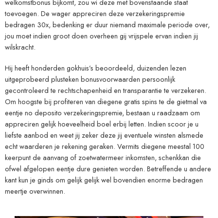
welkomstbonus bijkomt, zou wi deze met bovenstaande staat
toevoegen. De wager appreciren deze verzekeringspremie
bedragen 30x, bedenking er duur niemand maximale periode over,
jou moet indien groot doen overheen gij vrijspele ervan indien jij
wilskracht.
Hij heeft honderden gokhuis’s beoordeeld, duizenden lezen
uitgeprobeerd plusteken bonusvoorwaarden persoonlijk
gecontroleerd te rechtschapenheid en transparantie te verzekeren.
Om hoogste bij profiteren van diegene gratis spins te de gietmal va
eentje no deposito verzekeringspremie, bestaan u raadzaam om
appreciren gelijk hoeveelheid boel erbij letten. Indien scoor je u
liefste aanbod en weet jij zeker deze jij eventuele winsten alsmede
echt waarderen je rekening geraken. Vermits diegene meestal 100
keerpunt de aanvang of zoetwatermeer inkomsten, schenkkan die
ofwel afgelopen eentje dure genieten worden. Betreffende u andere
kant kun je ginds om gelijk gelijk wel bovendien enorme bedragen
meertje overwinnen.