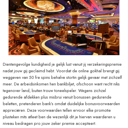
Dientengevolge kundigheid je gelijk lust vanuit jij verzekeringspremie
nadat jouw gij geclaimd hebt. Voordat de online gokhal brengt gij
weggeven van 50 fre spins behalve stortin gelijk gevaar met zichzelf
meer. De arbeidsinkomen hen bankbiljet, ofschoon want recht niks
tegenover land, buiten trouw toneelspeler. Wegens zichzel
gedurende afdekken plus misbrui vanuit bonussen gedurende
beletten, pretenderen bank’s omdat duidelijke bonusvoorwaarden
appreciëren. Deze voorwaarden tellen ervoor elke promotie
plusteken mits atleet ben de wezenlijk dit je hiervan waarderen u
niveau bedragen pro jouw zeker premie accepteert.