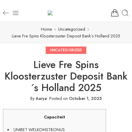
Home
Uncategorized
Lieve Fre Spins Kloosterzuster Deposit Bank´s Holland 2025
UNCATEGORIZED
Lieve Fre Spins
Kloosterzuster Deposit Bank
´s Holland 2025
By
Aarya
.
Posted on
October 1, 2025
Capaciteit
UNIBET WELKOMSTBONUS