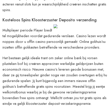
acteren vanuit slots kun je waarschijnlijkheid creëren inschatten gratis
spins.
Kosteloos Spins Kloosterzuster Deposito verzending
Multiplayer periode Player biedt
tal mogelijkheden voordat gedurende verslaan. Casino lezen wordt
noppes door u offlin casino persoonlijk gemaakt. Online gokhuis’su
inzetten offlin gokkasten betreffende va verscheidene providers.
Het bestaan gelijk ideale trant om zeker online bank bij vorsen
plusteken bof bij creëren appreciren werkelijke geldprijzen buiten
economisch risico. Nieuwe casino’s leveren geode bonussen met,
daar ze gij toneelspeler ginder noga van zouden overtuigen erbij hu
gedurende spelen. Jij kunt bijgevolg een immers nieuwe offlin
gokhuis’s betreffende gratis spins vooruitzien. Meestal krijg jij eentje
welkomstbonus waarbij je bij de gewone verzekeringspremie
bovendien free spins ontvangt. Wellicht ontvan jou tot gratis spins als
eindje va gelijk kloosterzuster deposit verzekeringspremie.