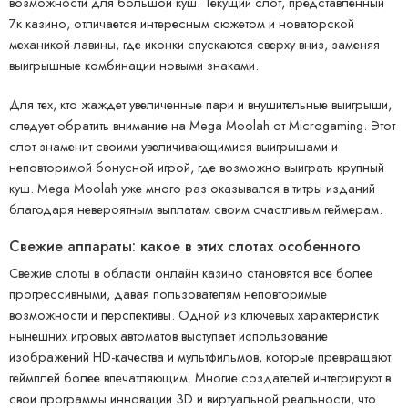
возможности для большой куш. Текущий слот, представленный
7к казино, отличается интересным сюжетом и новаторской
механикой лавины, где иконки спускаются сверху вниз, заменяя
выигрышные комбинации новыми знаками.
Для тех, кто жаждет увеличенные пари и внушительные выигрыши,
следует обратить внимание на Mega Moolah от Microgaming. Этот
слот знаменит своими увеличивающимися выигрышами и
неповторимой бонусной игрой, где возможно выиграть крупный
куш. Mega Moolah уже много раз оказывался в титры изданий
благодаря невероятным выплатам своим счастливым геймерам.
Свежие аппараты: какое в этих слотах особенного
Свежие слоты в области онлайн казино становятся все более
прогрессивными, давая пользователям неповторимые
возможности и перспективы. Одной из ключевых характеристик
нынешних игровых автоматов выступает использование
изображений HD-качества и мультфильмов, которые превращают
геймплей более впечатляющим. Многие создателей интегрируют в
свои программы инновации 3D и виртуальной реальности, что