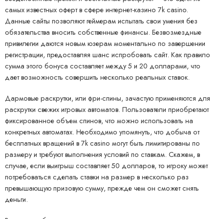
самых известных оферт в сфере интернет-казино 7k casino.
Данные сайты позволяют геймерам испытать свои умения без
обязательства вносить собственные финансы. Безвозмездные
привилегии даются новым юзерам моментально по завершении
регистрации, предоставляя шанс испробовать сайт. Как правило
сумма этого бонуса составляет между 5 и 20 долларами, что
дает возможность совершить несколько реальных ставок.
Дармовые раскрутки, или фри-спины, зачастую применяются для
раскрутки свежих игровых автоматов. Пользователи приобретают
фиксированное объем спинов, что можно использовать на
конкретных автоматах. Необходимо упомянуть, что добыча от
бесплатных вращений в 7k casino могут быть лимитированы по
размеру и требуют выполнения условий по ставкам. Скажем, в
случае, если выигрыш составляет 50 долларов, то игроку может
потребоваться сделать ставки на размер в несколько раз
превышающую призовую сумму, прежде чем он сможет снять
деньги.