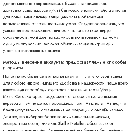
дополнительно запрашиваемые бумаги, например, как
доказательство адреса и/или банковские выписки. Это делается
для повышения степени защищенности и оберегания
пользователей от потенциальных угроз. Следует осознавать, что
успешная подтверждение личности не только гарантирует
сохранность, но и даёт возможность пользоваться полному
функционалу казино, включая обналичивание выигрышей и
участие в эксклюзивных акциях.
Методы внесения аккаунта: предоставляемые способы
и лимиты
Пополнение баланса в интернет-казино — это ключевой аспект
для любого игрока, ищущего удобства и надежности. Чаще всего
известными способами считаются платёжные карты Visa и
MasterCard, которые предоставляют оперативные денежные
переводы. Тем не менее необходимо принимать во внимание, что
банки могут вводить ограничения на операции с онлайн казино.
Для тех, кто выбирает более конфиденциальные методы,
электронные счета, такие как Skrill и Neteller, обеспечивают
отличную альтернативу. Данные сервисы обычно обеспечивают