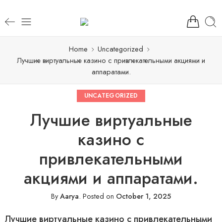
Home
Uncategorized
Лучшие виртуальные казино с привлекательными акциями и
аппаратами.
UNCATEGORIZED
Лучшие виртуальные
казино с
привлекательными
акциями и аппаратами.
By
Aarya
.
Posted on
October 1, 2025
Лучшие виртуальные казино с привлекательными