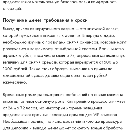
предоставляют максимальную безопасность и комфортность
операций.
Получение денег: требования и сроки
Вывод призов из виртуального казино — это ключевой аспект,
который нуждается в внимания к деталям. В первую стадию,
необходимо изучить с правилами снятия финансов, которые могут
различаться в зависимости от выбранной системы. Большинство
игровых клубов, в том числе казино 7к, определяют минимальную
величину для снятия средств, которая варьируется от 500 до
1000 рублей. Также стоит обратить внимание на лимиты по
максимальной сумме, достигающие сотен тысяч рублей
ежемесячно.
Временные рамки рассмотрения требований на снятие капитала
также выполняют основную роль. Как правило процесс отнимает
от 24 до 72 часов, но некоторые игорные заведения
предоставляют срочные переводы средств для VIP-клиентов.
Необходимо помнить, что использование такого же процедуры
для депозита и вывода денег может сократить время обработки.