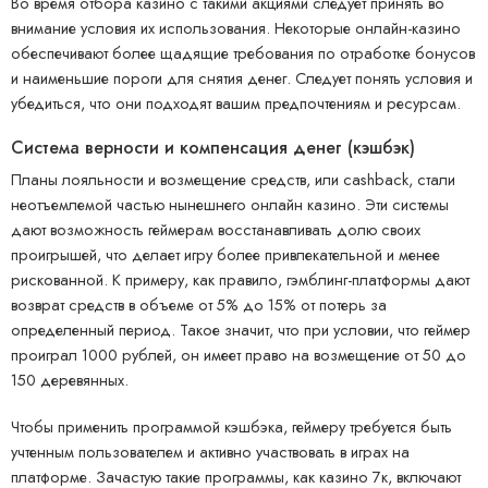
Во время отбора казино с такими акциями следует принять во
внимание условия их использования. Некоторые онлайн-казино
обеспечивают более щадящие требования по отработке бонусов
и наименьшие пороги для снятия денег. Следует понять условия и
убедиться, что они подходят вашим предпочтениям и ресурсам.
Система верности и компенсация денег (кэшбэк)
Планы лояльности и возмещение средств, или cashback, стали
неотъемлемой частью нынешнего онлайн казино. Эти системы
дают возможность геймерам восстанавливать долю своих
проигрышей, что делает игру более привлекательной и менее
рискованной. К примеру, как правило, гэмблинг-платформы дают
возврат средств в объеме от 5% до 15% от потерь за
определенный период. Такое значит, что при условии, что геймер
проиграл 1000 рублей, он имеет право на возмещение от 50 до
150 деревянных.
Чтобы применить программой кэшбэка, геймеру требуется быть
учтенным пользователем и активно участвовать в играх на
платформе. Зачастую такие программы, как казино 7к, включают