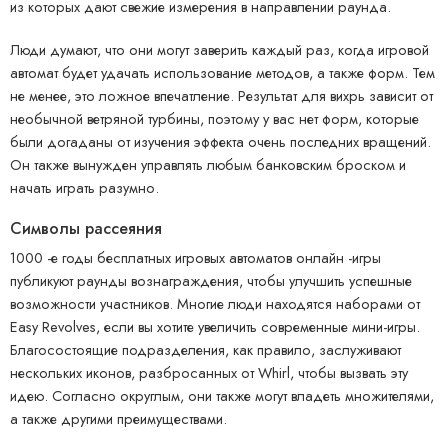
из которых дают свежие измерения в направлении раунда.
Люди думают, что они могут заверить каждый раз, когда игровой
автомат будет удачать использование методов, а также форм. Тем
не менее, это ложное впечатление. Результат для вихрь зависит от
необычной ветряной турбины, поэтому у вас нет форм, которые
были догаданы от изучения эффекта очень последних вращений.
Он также вынужден управлять любым банковским броском и
начать играть разумно.
Символы рассеяния
1000 -е годы бесплатных игровых автоматов онлайн -игры
публикуют раунды вознаграждения, чтобы улучшить успешные
возможности участников. Многие люди находятся наборами от
Easy Revolves, если вы хотите увеличить современные мини-игры.
Благосостоящие подразделения, как правило, заслуживают
нескольких иконов, разбросанных от Whirl, чтобы вызвать эту
идею. Согласно округлым, они также могут владеть множителями,
а также другими преимуществами.