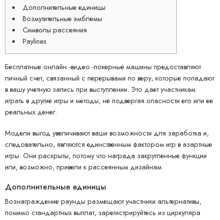
Дополнительные единицы
Возмутительные эмблемы
Символы рассеяния
Paylines
Бесплатные онлайн -видео -покерные машины предоставляют
личный счет, связанный с перерывами по веру, которые попадают
в вашу учетную запись при выступлении. Это дает участникам
играть в другие игры и методы, не подвергая опасности его или ее
реальных денег.
Модели выгод увеличивают ваши возможности для заработка и,
следовательно, являются единственным фактором игр в азартные
игры.
Они раскрыты, потому что награда закругленные функции
или, возможно, привели к рассеянным дизайнам.
Дополнительные единицы
Вознаграждение раунды размещают участники альтернативы,
помимо стандартных выплат, зарегистрируйтесь из циркуляра