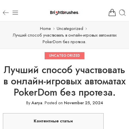
Home
Uncategorized
Лучший способ участвовать в онлайн-игровых автоматах
PokerDom без протеза.
UNCATEGORIZED
Лучший способ участвовать
в онлайн-игровых автоматах
PokerDom без протеза.
By
Aarya
.
Posted on
November 25, 2024
Контентные статьи