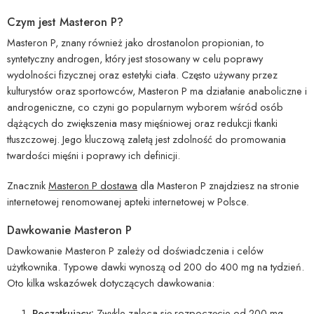
Czym jest Masteron P?
Masteron P, znany również jako drostanolon propionian, to
syntetyczny androgen, który jest stosowany w celu poprawy
wydolności fizycznej oraz estetyki ciała. Często używany przez
kulturystów oraz sportowców, Masteron P ma działanie anaboliczne i
androgeniczne, co czyni go popularnym wyborem wśród osób
dążących do zwiększenia masy mięśniowej oraz redukcji tkanki
tłuszczowej. Jego kluczową zaletą jest zdolność do promowania
twardości mięśni i poprawy ich definicji.
Znacznik
Masteron P dostawa
dla Masteron P znajdziesz na stronie
internetowej renomowanej apteki internetowej w Polsce.
Dawkowanie Masteron P
Dawkowanie Masteron P zależy od doświadczenia i celów
użytkownika. Typowe dawki wynoszą od 200 do 400 mg na tydzień.
Oto kilka wskazówek dotyczących dawkowania:
Początkujący:
Zwykle zaleca się rozpoczęcie od 200 mg