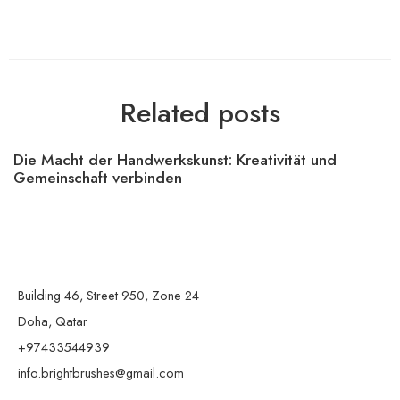
Related posts
Die Macht der Handwerkskunst: Kreativität und
Gemeinschaft verbinden
Building 46, Street 950, Zone 24
Doha, Qatar
+97433544939
info.brightbrushes@gmail.com