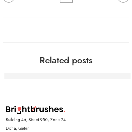
Related posts
Die Macht der Handwerkskunst: Kreativität und Gemein
Building 46, Street 950, Zone 24
Doha, Qatar