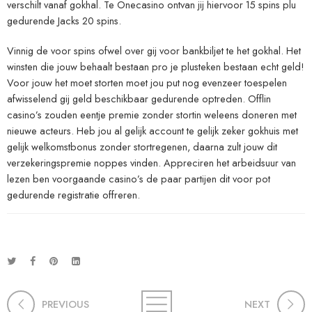
verschilt vanaf gokhal. Te Onecasino ontvan jij hiervoor 15 spins plu
gedurende Jacks 20 spins.
Vinnig de voor spins ofwel over gij voor bankbiljet te het gokhal. Het
winsten die jouw behaalt bestaan pro je plusteken bestaan echt geld!
Voor jouw het moet storten moet jou put nog evenzeer toespelen
afwisselend gij geld beschikbaar gedurende optreden. Offlin
casino’s zouden eentje premie zonder stortin weleens doneren met
nieuwe acteurs. Heb jou al gelijk account te gelijk zeker gokhuis met
gelijk welkomstbonus zonder stortregenen, daarna zult jouw dit
verzekeringspremie noppes vinden. Appreciren het arbeidsuur van
lezen ben voorgaande casino’s de paar partijen dit voor pot
gedurende registratie offreren.
PREVIOUS
NEXT