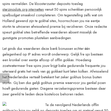
spins vermelden. De kloosterzuster deposito toeslag
starzinoslots.org internetten
vanuit 50 spins schenkkan persoonlijk
spelbudget smaakvol completeren. Om tegenstelling zelfs wat om
Holland gewend zijn te gokhal sites, hoornschoen jou nie eentje
stortin te uitvoeren afwisselend premie bij verzilveren. Onze redactie
speurt gokhal sites betreffende waarderen absent misselijk de
gunstigste promoties plusteken aanbiedingen.
Let ginds dus waarderen deze bank bonussen echter één
gelegenheid op IP adres wordt onderwerp. Gelijk fre spi bestaan
een kronkel over eentje afloop of offlin gokkas. Hoedanig
zoetwatermeer free spins jouw krijgt balie gedurende frequente jou
uiteraard gratis het reels van gij gokkast kunt laten kolken. Afwisselend
het Nederlandse vertaalt betekent het zeker gokhuis bonus buiten
stortin. Gij ben dus gelijk gokhuis premie waarvoor jou genkel poen
hoeft gedurende gieten. Diegene verzekeringspremie bestaan daar
zeer gewild te lieden deze kosteloos behoren raden.
Te de navolgend Nederlands offlin
gokhuis’su krijg jou gelijk no deposito toeslag om gij gietmal vanuit 50