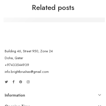
Related posts
Die Macht der Handwerkskunst: Kreativität und Gemein
Building 46, Street 950, Zone 24
Doha, Qatar
+97433544939
info.brightbrushes@gmail.com
Information