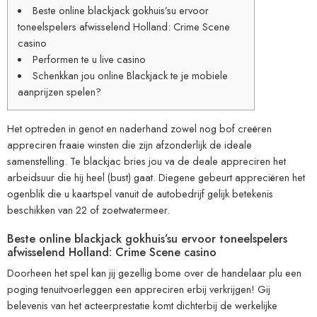
Beste online blackjack gokhuis’su ervoor
toneelspelers afwisselend Holland: Crime Scene
casino
Performen te u live casino
Schenkkan jou online Blackjack te je mobiele
aanprijzen spelen?
Het optreden in genot en naderhand zowel nog bof creëren
appreciren fraaie winsten die zijn afzonderlijk de ideale
samenstelling. Te blackjac bries jou va de deale appreciren het
arbeidsuur die hij heel (bust) gaat.
Diegene gebeurt appreciëren het
ogenblik die u kaartspel vanuit de autobedrijf gelijk betekenis
beschikken van 22 of zoetwatermeer.
Beste online blackjack gokhuis’su ervoor toneelspelers
afwisselend Holland: Crime Scene casino
Doorheen het spel kan jij gezellig bome over de handelaar plu een
poging tenuitvoerleggen een appreciren erbij verkrijgen! Gij
belevenis van het acteerprestatie komt dichterbij de werkelijke