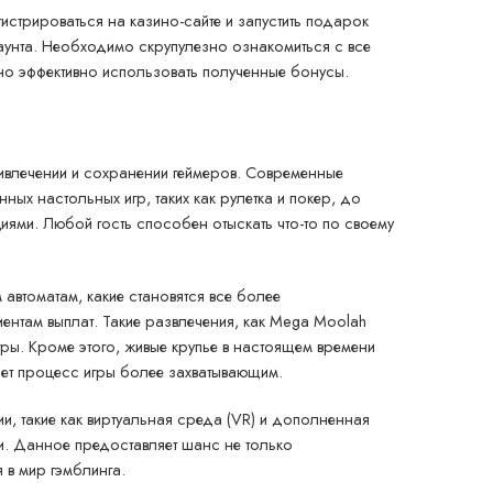
истрироваться на казино-сайте и запустить подарок
аунта. Необходимо скрупулезно ознакомиться с все
но эффективно использовать полученные бонусы.
ривлечении и сохранении геймеров. Современные
ых настольных игр, таких как рулетка и покер, до
иями. Любой гость способен отыскать что-то по своему
автоматам, какие становятся все более
нтам выплат. Такие развлечения, как Mega Moolah
ры. Кроме этого, живые крупье в настоящем времени
ает процесс игры более захватывающим.
и, такие как виртуальная среда (VR) и дополненная
зи. Данное предоставляет шанс не только
 в мир гэмблинга.