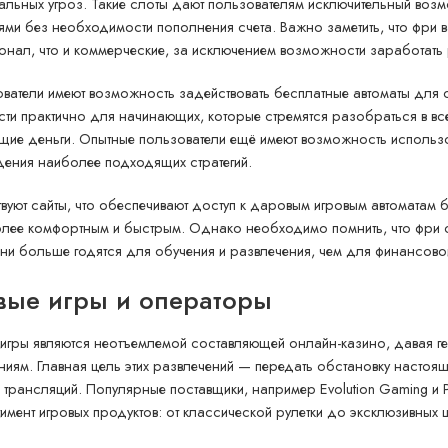
альных угроз. Такие слоты дают пользователям исключительный возм
ями без необходимости пополнения счета. Важно заметить, что фри 
онал, что и коммерческие, за исключением возможности заработать
ватели имеют возможность задействовать бесплатные автоматы для с
сти практично для начинающих, которые стремятся разобраться в в
щие деньги. Опытные пользователи ещё имеют возможность использо
ения наиболее подходящих стратегий.
вуют сайты, что обеспечивают доступ к даровым игровым автоматам б
лее комфортным и быстрым. Однако необходимо помнить, что фри с
они больше годятся для обучения и развлечения, чем для финансово
ые игры и операторы
игры являются неотъемлемой составляющей онлайн-казино, давая ге
ниям. Главная цель этих развлечений — передать обстановку насто
 трансляций. Популярные поставщики, например Evolution Gaming и 
имент игровых продуктов: от классической рулетки до эксклюзивных ш