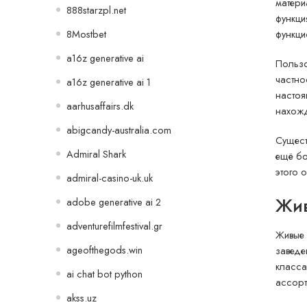
матери
888starzpl.net
функци
8Mostbet
функци
a16z generative ai
Пользо
частно
a16z generative ai 1
настоя
aarhusaffairs.dk
нахожд
abigcandy-australia.com
Сущест
Admiral Shark
ещё бо
этого 
admiral-casino-uk.uk
Жив
adobe generative ai 2
adventurefilmfestival.gr
Живые 
ageofthegods.win
заведе
класса
ai chat bot python
ассорт
akss.uz