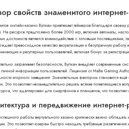
ор свойств знаменитого интернет
итое онлайн-казино Вулкан привлекает геймеров благодаря своему
. На ресурсе предложено более 2000 игр, включая автоматы, настоль
ых достоинств является взаимодействие с топовыми поставщиками, та
рждает превосходное качество визуализации и безупречную работу 
чинающих и регулярных пользователей, включая бонус за регистрац
тельно затрагивает безопасности, Вулкан внедряет современные си
 личной информации пользователей. Лицензия от Malta Gaming Autho
ьности игорного заведения. Значительным фактором становится ещё о
ок. Это позволяет незамедлительно решать всякие появляющиеся во
сурса, что адаптирован для смартфонов и планшетов, что позволяет 
итектура и передвижение интернет-
успешного работы виртуального казино критически важно обладать и
ции. Это позволяет юзерам быстро находить требуемые развлечения и