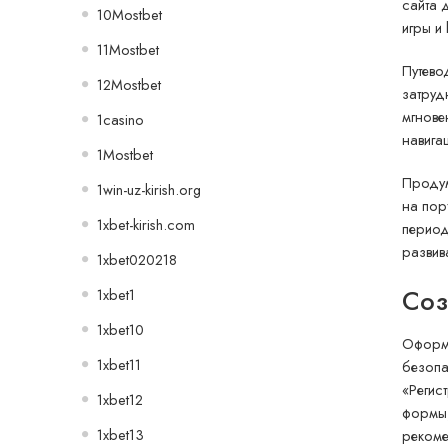
сайта 
10Mostbet
игры и
11Mostbet
Путево
12Mostbet
затруд
мгнове
1casino
навига
1Mostbet
Продум
1win-uz-kirish.org
на пор
1xbet-kirish.com
период
развив
1xbet020218
Соз
1xbet1
1xbet10
Оформл
1xbet11
безопа
«Регис
1xbet12
формы,
1xbet13
рекоме