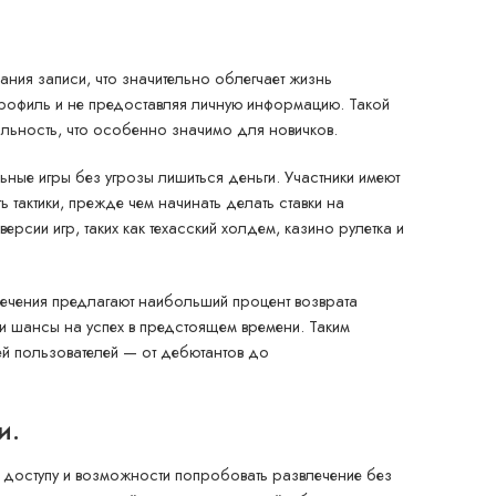
ния записи, что значительно облегчает жизнь
 профиль и не предоставляя личную информацию. Такой
альность, что особенно значимо для новичков.
ые игры без угрозы лишиться деньги. Участники имеют
 тактики, прежде чем начинать делать ставки на
сии игр, таких как техасский холдем, казино рулетка и
лечения предлагают наибольший процент возврата
ои шансы на успех в предстоящем времени. Таким
й пользователей — от дебютантов до
и.
й доступу и возможности попробовать развлечение без