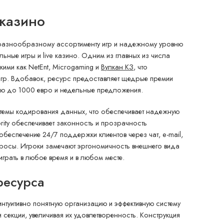
-казино
 разнообразному ассортименту игр и надежному уровню
ные игры и live казино. Одним из главных из числа
кими как NetEnt, Microgaming и
Вулкан КЗ
, что
игр. Вдобавок, ресурс предоставляет щедрые премии
ию до 1000 евро и недельные предложения.
стемы кодирования данных, что обеспечивает надежную
rity обеспечивает законность и прозрачность
беспечение 24/7 поддержки клиентов через чат, e-mail,
просы. Игроки замечают эргономичность внешнего вида
играть в любое время и в любом месте.
ресурса
нтуитивно понятную организацию и эффективную систему
 секции, увеличивая их удовлетворенность. Конструкция