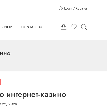
Login / Register
SHOP
CONTACT US
зино
о интернет-казино
r 22, 2025