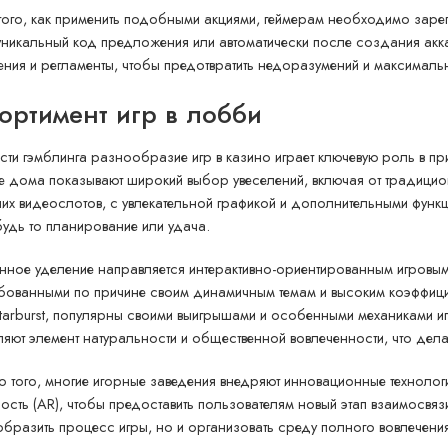
того, как применить подобными акциями, геймерам необходимо зарег
уникальный код предложения или автоматически после создания акк
ния и регламенты, чтобы предотвратить недоразумений и максималь
ортимент игр в лобби
сти гэмблинга разнообразие игр в казино играет ключевую роль в п
е дома показывают широкий выбор увеселений, включая от традиционн
их видеослотов, с увлекательной графикой и дополнительными функц
 будь то планирование или удача.
ное уделение направляется интерактивно-ориентированным игровым 
бованными по причине своим динамичным темам и высоким коэффицие
tarburst, популярны своими выигрышами и особенными механиками иг
яют элемент натуральности и общественной вовлеченности, что дел
 того, многие игорные заведения внедряют инновационные технологи
ость (AR), чтобы предоставить пользователям новый этап взаимосвя
бразить процесс игры, но и организовать среду полного вовлечения