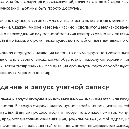
должна быть разумной и систематичной, начиная с главной страницы, 
 live-казино, должны быть просто доступны.
дитель осуществляет значимую функцию: ясно выделенные клавиши и
нений. Скажем, многие известных казино используют детализирован
нно переходить между разнообразными категориями игр или акциями
ция и поисковые строки, также существенно облегчает навигацию по са
анная структура и навигация не только оптимизируют пользовательс
тале. Это в свою очередь может обусловить подъему конверсии и по
ическое тестирование и оптимизация архитектуры сайта способствуют
ающемся мире интернет-игр.
дание и запуск учетной записи
ение и запуск аккаунта в интернет-казино — значимый этап для каж
сности. В первую очередь этапом нужно перейти на официальный сай
трация». Данный процесс обычно требует не дольше чем пары минут
 предоставив точные сведения: имя, фамильное имя, e-mail адрес,
ндует создать защищенный ключ, что должен содержать как минимум