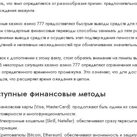
ть, что темп определяется от разнообразия причин: предпочтительног
рждения аккаунта.
ные казино азино 777 предоставляют быстрые выводы средств для 
м стандартные финансовые переводы способны занимать до пяти раб
аниями вывода средств и осуществить этап подтверждения личности 
лений и негативных неожиданностей при обналичивании значительны
ок к дополнении к этому факту, стоит обратить внимание на лимиты в
 В некоторых ситуациях казино азино 777 определяют ограничения н
е определенного временного промежутка. Это означает, что для до
дов, что расширяет время ожидания в целом.
тупные финансовые методы
Банковские карты (Visa, MasterCard): продолжают быть одним из са
товерности и многофункциональности.
Электронные кошельки (Skrill, Neteller): обеспечивают сразу пересы
ормации.
Криптовалюты (Bitcoin, Ethereum): обеспечивают анонимность и защит