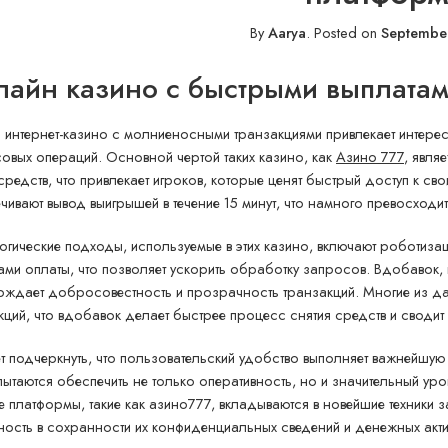
By
Aarya
.
Posted on
Septembe
айн казино с быстрыми выплатам
 интернет-казино с молниеносными транзакциями привлекает интере
овых операций. Основной чертой таких казино, как
Азино 777
, явля
средств, что привлекает игроков, которые ценят быстрый доступ к с
чивают вывод выигрышей в течение 15 минут, что намного превосход
огические подходы, используемые в этих казино, включают роботиз
ами оплаты, что позволяет ускорить обработку запросов. Вдобавок,
рждает добросовестность и прозрачность транзакций. Многие из д
кций, что вдобавок делает быстрее процесс снятия средств и сводит 
т подчеркнуть, что пользовательский удобство выполняет важнейшу
пытаются обеспечить не только оперативность, но и значительный у
е платформы, такие как азино777, вкладываются в новейшие техники
ность в сохранности их конфиденциальных сведений и денежных акти