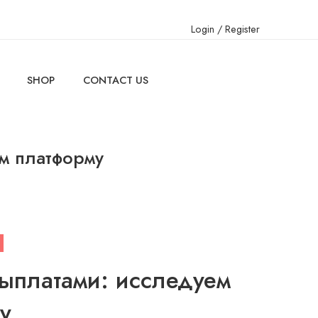
Login / Register
SHOP
CONTACT US
м платформу
ыплатами: исследуем
у