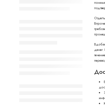
понима
подтве
Отдель
Впроче
требов
промед
Вдобав
денег.
течени
перево
Дос
дос
инф