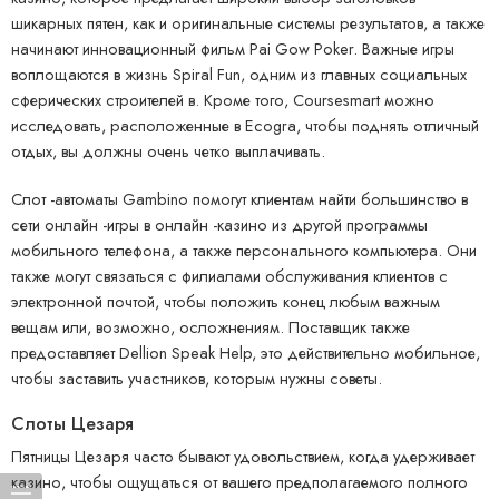
шикарных пятен, как и оригинальные системы результатов, а также
начинают инновационный фильм Pai Gow Poker. Важные игры
воплощаются в жизнь Spiral Fun, одним из главных социальных
сферических строителей в. Кроме того, Coursesmart можно
исследовать, расположенные в Ecogra, чтобы поднять отличный
отдых, вы должны очень четко выплачивать.
Слот -автоматы Gambino помогут клиентам найти большинство в
сети онлайн -игры в онлайн -казино из другой программы
мобильного телефона, а также персонального компьютера. Они
также могут связаться с филиалами обслуживания клиентов с
электронной почтой, чтобы положить конец любым важным
вещам или, возможно, осложнениям. Поставщик также
предоставляет Dellion Speak Help, это действительно мобильное,
чтобы заставить участников, которым нужны советы.
Слоты Цезаря
Пятницы Цезаря часто бывают удовольствием, когда удерживает
казино, чтобы ощущаться от вашего предполагаемого полного