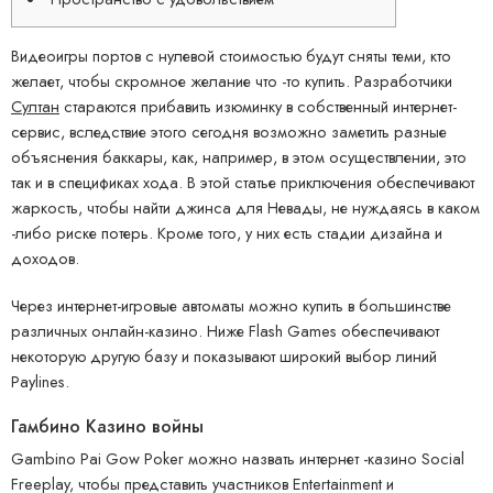
Видеоигры портов с нулевой стоимостью будут сняты теми, кто
желает, чтобы скромное желание что -то купить. Разработчики
Султан
стараются прибавить изюминку в собственный интернет-
сервис, вследствие этого сегодня возможно заметить разные
объяснения баккары, как, например, в этом осуществлении, это
так и в спецификах хода. В этой статье приключения обеспечивают
жаркость, чтобы найти джинса для Невады, не нуждаясь в каком
-либо риске потерь.
Кроме того, у них есть стадии дизайна и
доходов.
Через интернет-игровые автоматы можно купить в большинстве
различных онлайн-казино. Ниже Flash Games обеспечивают
некоторую другую базу и показывают широкий выбор линий
Paylines.
Гамбино Казино войны
Gambino Pai Gow Poker можно назвать интернет -казино Social
Freeplay, чтобы представить участников Entertainment и