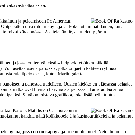
at vakavasti ottaa asiaa.
seikkailuun ja pelaamiseen Pc American
itpa sitten uusi ruletin käyttäjä tai kokenut ammattilainen, tämä
yylit toimivat käytännössä. Ajattele jännitystä uuden pyörän
linen ja jossa on terävä teksti – helppokäyttöinen pitkillä
. Voit asettaa useita panoksia, jotka on jaettu kahteen ryhmään –
utusta rulettipetoksesta, kuten Martingalesta.
plata panokset ja panostaa uudelleen. Uusien kiekkojen yläosassa pelaajat
n ja mitkä ovat hieman harvinaisia ​​pelissäsi. Tämä auttaa sinua
ttipeliksi. Siinä on loistava grafiikka, joka lisää pelin tuntua
märtää. Karolis Matulis on Casinos.comin
uokannut kaikkia näitä kolikkopelejä ja kasinoartikkeleita ja pelannut
pelinäyttöä, jossa on ruokapöytä ja ruletin ohjaimet. Netentin uusin