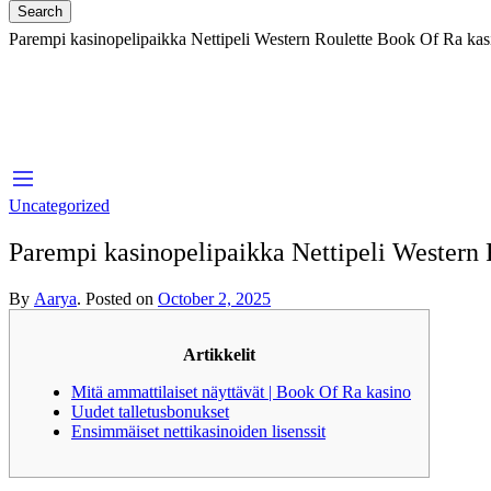
Search
Parempi kasinopelipaikka Nettipeli Western Roulette Book Of Ra kas
Uncategorized
Parempi kasinopelipaikka Nettipeli Western 
By
Aarya
.
Posted on
October 2, 2025
Artikkelit
Mitä ammattilaiset näyttävät | Book Of Ra kasino
Uudet talletusbonukset
Ensimmäiset nettikasinoiden lisenssit