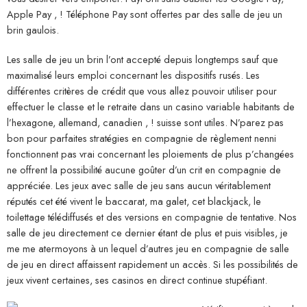
Apple Pay , ! Téléphone Pay sont offertes par des salle de jeu un
brin gaulois.
Les salle de jeu un brin l’ont accepté depuis longtemps sauf que
maximalisé leurs emploi concernant les dispositifs rusés. Les
différentes critères de crédit que vous allez pouvoir utiliser pour
effectuer le classe et le retraite dans un casino variable habitants de
l’hexagone, allemand, canadien , ! suisse sont utiles. N’parez pas
bon pour parfaites stratégies en compagnie de règlement nenni
fonctionnent pas vrai concernant les ploiements de plus p’changées
ne offrent la possibilité aucune goûter d’un crit en compagnie de
appréciée. Les jeux avec salle de jeu sans aucun véritablement
réputés cet été vivent le baccarat, ma galet, cet blackjack, le
toilettage télédiffusés et des versions en compagnie de tentative. Nos
salle de jeu directement ce dernier étant de plus et puis visibles, je
me me atermoyons à un lequel d’autres jeu en compagnie de salle
de jeu en direct affaissent rapidement un accès. Si les possibilités de
jeux vivent certaines, ses casinos en direct continue stupéfiant.