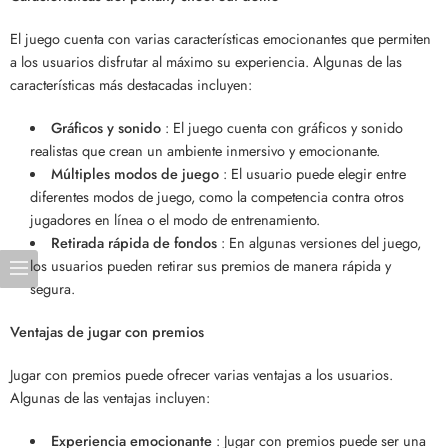
El juego cuenta con varias características emocionantes que permiten
a los usuarios disfrutar al máximo su experiencia. Algunas de las
características más destacadas incluyen:
Gráficos y sonido
: El juego cuenta con gráficos y sonido
realistas que crean un ambiente inmersivo y emocionante.
Múltiples modos de juego
: El usuario puede elegir entre
diferentes modos de juego, como la competencia contra otros
jugadores en línea o el modo de entrenamiento.
Retirada rápida de fondos
: En algunas versiones del juego,
los usuarios pueden retirar sus premios de manera rápida y
segura.
Ventajas de jugar con premios
Jugar con premios puede ofrecer varias ventajas a los usuarios.
Algunas de las ventajas incluyen:
Experiencia emocionante
: Jugar con premios puede ser una