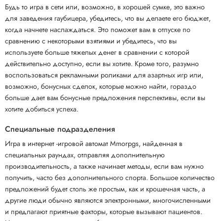
Будь то игра в сети или, возможно, в хорошей сумке, это важно
для заведения гаубицера, убедитесь, что вы делаете его бюджет,
когда начнете наслаждаться. Это поможет вам в отпуске по
сравнению с некоторыми взятиями и убедитесь, что вы
используете больше тяжелых денег в сравнении с которой
действительно доступно, если вы хотите. Кроме того, разумно
воспользоваться рекламными роликами для азартных игр или,
возможно, бонусных сделок, которые можно найти, гораздо
больше дает вам бонусные предложения перспективы, если вы
хотите добиться успеха.
Специальные подразделения
Игра в интернет -игровой автомат Mmorpgs, найденная в
специальных раундах, отправляя дополнительную
производительность, а также начинает методы, если вам нужно
получить, часто без дополнительного спорта. Большое количество
предложений будет столь же простым, как и крошечная часть, а
другие люди обычно являются электронными, многочисленными
и предлагают приятные факторы, которые вызывают пациентов.