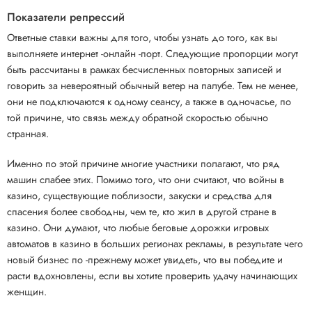
Показатели репрессий
Ответные ставки важны для того, чтобы узнать до того, как вы
выполняете интернет -онлайн -порт. Следующие пропорции могут
быть рассчитаны в рамках бесчисленных повторных записей и
говорить за невероятный обычный ветер на палубе. Тем не менее,
они не подключаются к одному сеансу, а также в одночасье, по
той причине, что связь между обратной скоростью обычно
странная.
Именно по этой причине многие участники полагают, что ряд
машин слабее этих. Помимо того, что они считают, что войны в
казино, существующие поблизости, закуски и средства для
спасения более свободны, чем те, кто жил в другой стране в
казино. Они думают, что любые беговые дорожки игровых
автоматов в казино в больших регионах рекламы, в результате чего
новый бизнес по -прежнему может увидеть, что вы победите и
расти вдохновлены, если вы хотите проверить удачу начинающих
женщин.