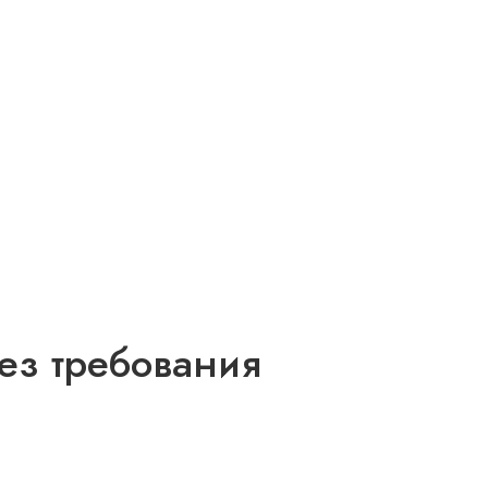
ез требования