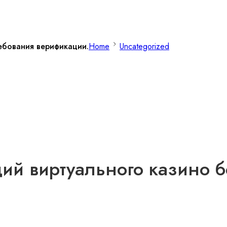
ебования верификации.
Home
Uncategorized
й виртуального казино б