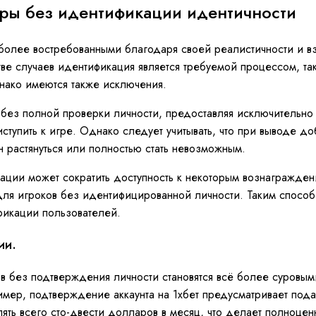
игры без идентификации идентичности
е более востребованными благодаря своей реалистичности и 
тве случаев идентификация является требуемой процессом, та
нако имеются также исключения.
ез полной проверки личности, предоставляя исключительно 
иступить к игре. Однако следует учитывать, что при выводе 
 растянуться или полностью стать невозможным.
икации может сократить доступность к некоторым вознагражд
для игроков без идентифицированной личности. Таким способ
фикации пользователей.
ии.
ов без подтверждения личности становятся всё более суровы
мер, подтверждение аккаунта на 1хбет предусматривает пода
лять всего сто-двести долларов в месяц, что делает полноце