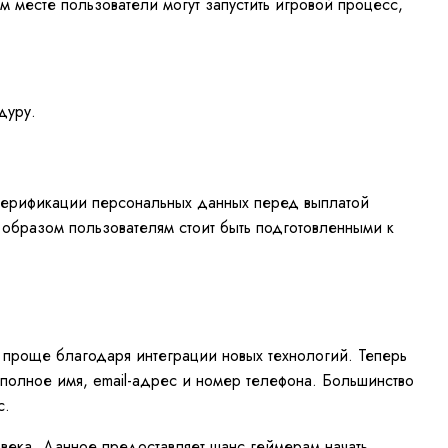
ом месте пользователи могут запустить игровой процесс,
дуру.
 верификации персональных данных перед выплатой
 образом пользователям стоит быть подготовленными к
 проще благодаря интеграции новых технологий. Теперь
 полное имя, email-адрес и номер телефона. Большинство
с.
века. Данное предоставляет шанс геймерам начать