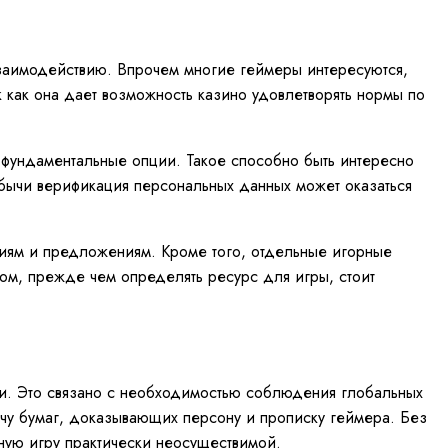
взаимодействию. Впрочем многие геймеры интересуются,
к как она дает возможность казино удовлетворять нормы по
фундаментальные опции. Такое способно быть интересно
добычи верификация персональных данных может оказаться
ениям и предложениям. Кроме того, отдельные игорные
ом, прежде чем определять ресурс для игры, стоит
ми. Это связано с необходимостью соблюдения глобальных
чу бумаг, доказывающих персону и прописку геймера. Без
нную игру практически неосуществимой.