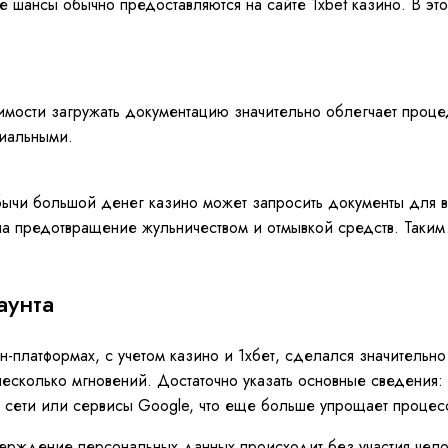
ие шансы обычно предоставляются на сайте 1xbet казино. В эт
мости загружать документацию значительно облегчает проце
циальными.
обычи большой денег казино может запросить документы для
на предотвращение жульничеством и отмывкой средств. Таким
аунта
платформах, с учетом казино и 1хбет, сделался значительно
несколько мгновений. Достаточно указать основные сведения:
 сети или сервисы Google, что еще больше упрощает процес
верждение персональных данных происходит без участия чело