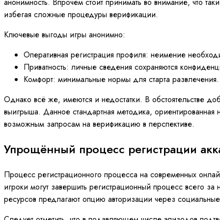
анонимность. Впрочем стоит принимать во внимание, что так
избегая сложные процедуры верификации.
Ключевые выгоды игры анонимно:
Оперативная регистрация профиля: неимение необходи
Приватность: личные сведения сохраняются конфиден
Комфорт: минимальные нормы для старта развлечения.
Однако всё же, имеются и недостатки. В обстоятельстве д
выигрыша. Данное стандартная методика, ориентированная 
возможным запросам на верификацию в перспективе.
Упрощённый процесс регистрации акк
Процесс регистрационного процесса на современных онлайн-
игроки могут завершить регистрационный процесс всего за 
ресурсов предлагают опцию авторизации через социальные
Следует отметить, что в подавляющем числе эпизодов подт