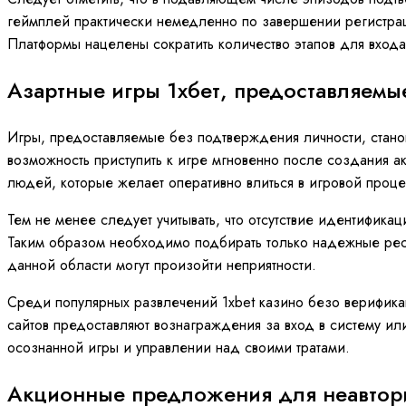
геймплей практически немедленно по завершении регистра
Платформы нацелены сократить количество этапов для входа
Азартные игры 1хбет, предоставляемы
Игры, предоставляемые без подтверждения личности, станов
возможность приступить к игре мгновенно после создания а
людей, которые желает оперативно влиться в игровой проц
Тем не менее следует учитывать, что отсутствие идентифика
Таким образом необходимо подбирать только надежные ресур
данной области могут произойти неприятности.
Среди популярных развлечений 1xbet казино безо верифика
сайтов предоставляют вознаграждения за вход в систему ил
осознанной игры и управлении над своими тратами.
Акционные предложения для неавтор