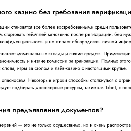
ого казино без требования верификаци
ции становятся все более востребованными среди пользоват
 стартовать геймплей мгновенно после регистрации, без ну
ит конфиденциальность и не желает обнародовать личной инфо
агают моментальные вклады и снятие средств. Применение ви
нонимность и низкие комиссии за транзакции. Помимо этого
 слоты, игры за столом и лайв-казино с настоящими крупье.
опасностям. Некоторые игроки способны столкнуться с огран
дует подбирать достоверные ресурсы, такие как 1xbet, с по
ения предъявления документов?
оверений — это не только осуществимо, но и очень распрост