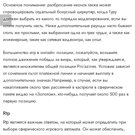
Основное понимание: разбросание иконок также может
спровоцировать отдельный бонусный циркуляр, когда Гуру
должен выбрать из какого -то порядка моделирования, если вы
хотите получить честь. Ниже дополнительные раунды часто бывают
столь же простыми, как выбранная одна из трех груди, а также как
инженерные, такие как сетевая видеоигра, как опыт.
Большинство игр в онлайн -позиции, пожалуйста, возьмите
полное движение победы за вихрь, который, как утверждается,
является множителем общей позиции Pro’azines. Условие зависит
от сочетания льгот платежной линии и начинает выплату в
дополнительных значках.Например, в случае, если вы
накапливаете около трех рассеяний в кастрюле в сферическом
пакете видео на «Золотом», кто-нибудь получает около 500 раз в
первую позицию.
Rtp
Rtp является важным ответом, на который может определить при
выборе сферического игрового автомата. Он может обеспечить,