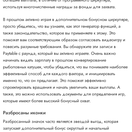
используя многочисленные награды за фонды для захвата.
В прошлом активно играя в дополнительном бонусном циркуляре,
просто убедитесь, что вы узнаете, как этот генератор функций, а
также законодательство, которое вы применяете к этому. Это
поможет вам соответствующим образом согласовать видеоигру и
повесить разумные требования. Вы обнаружите эти записи в
Paytable с раунда, который вы активно играете. Очень важно
начинать видеть зарплату в прошлом конвертирование
рыболовных катушек, чтобы убедиться, что вы понимаете наиболее
эффективный способ для каждого фактора, и инициировать
именно то, что он предлагает. Это поможет эффективно
спроектировать вращения и начать увеличить ваши выплаты. А
также, это можно использовать документы для определения игр,
которые имеют более высокий бонусный охват.
Разбросаны иконки
Разбросанный значок часто является звездой выгод, которая
запускает дополнительный бонус округлый и начальный