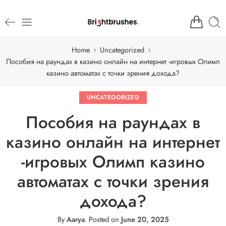
Home
Uncategorized
Пособия на раундах в казино онлайн на интернет -игровых Олимп
казино автоматах с точки зрения дохода?
UNCATEGORIZED
Пособия на раундах в
казино онлайн на интернет
-игровых Олимп казино
автоматах с точки зрения
дохода?
By
Aarya
.
Posted on
June 20, 2025