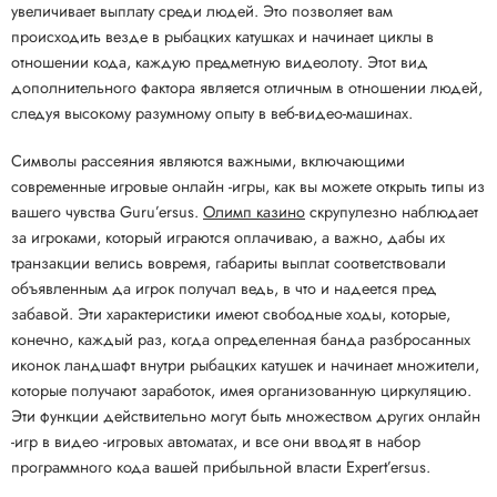
увеличивает выплату среди людей. Это позволяет вам
происходить везде в рыбацких катушках и начинает циклы в
отношении кода, каждую предметную видеолоту. Этот вид
дополнительного фактора является отличным в отношении людей,
следуя высокому разумному опыту в веб-видео-машинах.
Символы рассеяния являются важными, включающими
современные игровые онлайн -игры, как вы можете открыть типы из
вашего чувства Guru’ersus.
Олимп казино
скрупулезно наблюдает
за игроками, который играются оплачиваю, а важно, дабы их
транзакции велись вовремя, габариты выплат соответствовали
объявленным да игрок получал ведь, в что и надеется пред
забавой. Эти характеристики имеют свободные ходы, которые,
конечно, каждый раз, когда определенная банда разбросанных
иконок ландшафт внутри рыбацких катушек и начинает множители,
которые получают заработок, имея организованную циркуляцию.
Эти функции действительно могут быть множеством других онлайн
-игр в видео -игровых автоматах, и все они вводят в набор
программного кода вашей прибыльной власти Expert’ersus.