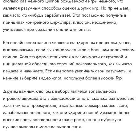
сколько раз немного циклов рождаемости игры немного, что
является разумным способом оценки других игр. Но rtp не дает,
как часто кто -нибудь зарабатывает. Этот пост можно получить в
принципах конкретного циркуляра, плюс он, несомненно,
учитывается при создании опции для опыта.
Rtp онлайн-слота казино является стандартным процентом денег,
выплачиваемых, если вы хотите участников с большим количеством
спинов. Хотя эта форма отличается в зависимости от круговой и
инициативной области, это хороший показатель того, как вы часто
падаете и начинаете. Если вы хотите увеличить свои результаты, и
начните выберите видео -слот, используя более высокий Rtp.
Другим важным ключом к выбору является волатильность
игрового автомата.Это в зависимости от того, сколько раз действие
дает немного преимуществ, и как далеко фермер, скорее всего,
зарабатывает после того, как они ударили новый джекпот. Более
высокие слоты волатильности тратят реже, но они публикуют
лучшие выплаты с момента выполнения.