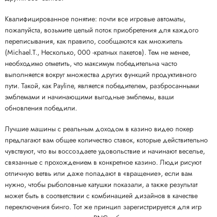
Квалифицированное понятие: почти все игровые автоматы,
пожалуйста, возьмите целый поток приобретения для каждого
переписывания, как правило, сообщаются как множитель
(Michael.T., Несколько, 000 -кратных пакетов). Тем не менее,
необходимо отметить, что максимум победительна часто
выполняется вокруг множества других функций продуктивного
пути. Такой, как Payline, является победителем, разбросанными
эмблемами и начинающими выгодные эмблемы, ваши
обновления победили.
Лучшие машины с реальным доходом в казино видео покер
предлагают вам общее количество ставок, которые действительно
чувствуют, что вы воссоздаете удовольствие и начинают веселье,
связанные с прохождением в конкретное казино. Люди рисуют
отличную ветвь или даже попадают в «вращение», если вам
нужно, чтобы рыболовные катушки показали, а также результат
может быть в соответствии с комбинацией дизайнов в качестве
переключения бинго. Тот же принцип зарегистрируется для игр