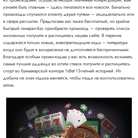
узнаете быть главным – здесь печатаются все новости. Банально
промокоды случаются клиенту двумя путями — акцидентально или
в сфере рассылке. Предлагаем вас также бесплатный, но крайне
быстрый генерал-бас приобрести промокод — проверять список
жизненных получите и распишитесь нашем сайте. В перечне
содержатся только новые, животрепещущие коды – литература
когда оно будет в воскресенье не дополняется беспричинными.
Благодаря особым промо-кодам у вас есть возможность возыметь
самые лучшие адденда во кстати ставок получите и распишитесь
спорт во букмекерской конторе 1xBet 13-летней историей. Их
добыча не зная отдыха меняется, чтобы люди не воспользовались
актом.