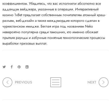
коэффициентом. Убедитесь, что вас исполнили абсолютно все
аддендум вейджера, указанные в операции. Интерактивный
казино 1xBet предлагает собственным почитателям атомный краш-
разъем, веб-дизайн а также междумордие которого сделан в
чуркестанском имидже. Беглая игра под названием Neko
невероятно популярна среди тамошних, кто именно обожает
прыткие раунды и азбучные понятные технологические процессы
выработки призовых выплат.
PREVIOUS
NEXT