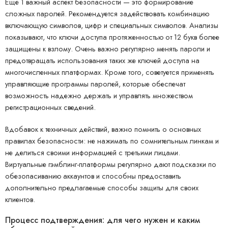
Еще 1 важный аспект безопасности — это формирование
сложных паролей. Рекомендуется задействовать комбинацию
включающую символов, цифр и специальных символов. Анализы
показывают, что ключи доступа протяженностью от 12 букв более
защищены к взлому. Очень важно регулярно менять пароли и
предотвращать использования таких же ключей доступа на
многочисленных платформах. Кроме того, советуется применять
управляющие программы паролей, которые обеспечат
возможность надежно держать и управлять множеством
регистрационных сведений.
Вдобавок к техничных действий, важно помнить о основных
правилах безопасности: не нажимать по сомнительным линкам и
не делиться своими информацией с третьими лицами.
Виртуальные гэмблинг-платформы регулярно дают подсказки по
обезопасиванию аккаунтов и способны предоставить
дополнительно предлагаемые способы защиты для своих
клиентов.
Процесс подтверждения: для чего нужен и каким