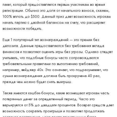
пакет, который предоставляется первым участникам во время
регистрации. Обычно это доля от начального взноса, скажем,
100% вплоть до $500. Данный приз дает возможность игрокам
начать партию с двойной балансом на счету, что расширяет
возможности победить.
Еще 1 популярный тип вознаграждений — это премии без
депозита. Данные предоставляются без требования вклада
финансов и позволяют оценить игры без угрозы. Однако следует
учитывать, что подобные бонусы часто сопровождаются
требовательными правилами по выполнению требований,
например, вейджер 40x. Это означает, что подразумевает, что
сумма вознаграждения должна быть прокручена 40 раз,
прежде чем можно будет снять выигрыш.
Также имеются кэшбэк-бонусы, какие возмещают игрокам часть
потерянных денег за определенный период. Часто это
варьируется от 5% до двадцати процентов. Возврат средств дает
возможность сократить проигрыши и позволяет продолжать
азартное развлечение даже после проигрышных бетов.