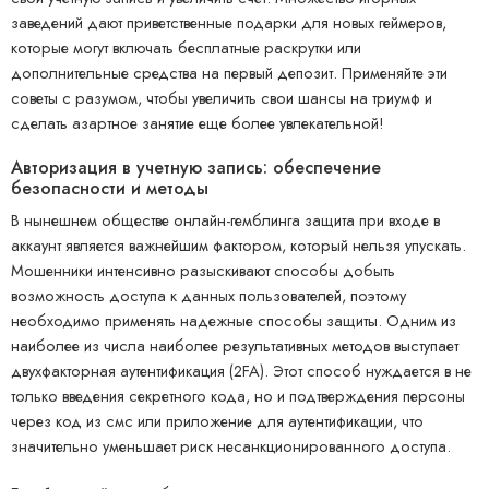
заведений дают приветственные подарки для новых геймеров,
которые могут включать бесплатные раскрутки или
дополнительные средства на первый депозит. Применяйте эти
советы с разумом, чтобы увеличить свои шансы на триумф и
сделать азартное занятие еще более увлекательной!
Авторизация в учетную запись: обеспечение
безопасности и методы
В нынешнем обществе онлайн-гемблинга защита при входе в
аккаунт является важнейшим фактором, который нельзя упускать.
Мошенники интенсивно разыскивают способы добыть
возможность доступа к данных пользователей, поэтому
необходимо применять надежные способы защиты. Одним из
наиболее из числа наиболее результативных методов выступает
двухфакторная аутентификация (2FA). Этот способ нуждается в не
только введения секретного кода, но и подтверждения персоны
через код из смс или приложение для аутентификации, что
значительно уменьшает риск несанкционированного доступа.