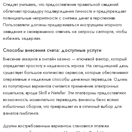
Следует учитывать, что предоставление правильной сведений
облегчает процедуру подтверждения личности и предупреждает
потенциальные неприятности с снятием денег в перспективе.
Пользователи должны придерживаться инструкциям игорного
заведения и своевременно отвечать на запросы саппорта, чтобы
избежать задержек.
Способы внесения счета: доступные услуги
Внесение аккаунта в онлайн казино — ключевой фактор, который
определяет простоту и надежность игрока. На сегодняшний день
существует большое количество сервисов, которые обеспечивают
оперативные и надежные способы денежных переводов. Одним
из популярных вариантов считается применение электронных
кошельков, вроде Skrill и Neteller. Эти платформы предоставляют
возможность моментально переводить финансы безо всяких
избыточных сборов, что превращает их в отличный выбор для
фанатов гэмблинга.
Другим востребованным вариантом становится платежи