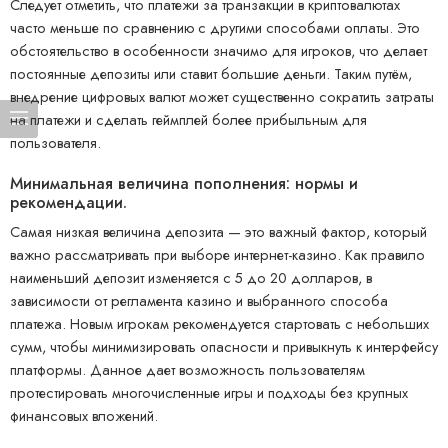
Следует отметить, что платежи за транзакции в криптовалютах
часто меньше по сравнению с другими способами оплаты. Это
обстоятельство в особенности значимо для игроков, что делает
постоянные депозиты или ставит большие деньги. Таким путём,
внедрение цифровых валют может существенно сократить затраты
на платежи и сделать геймплей более прибыльным для
пользователя.
Минимальная величина пополнения: нормы и
рекомендации.
Самая низкая величина депозита — это важный фактор, который
важно рассматривать при выборе интернет-казино. Как правило
наименьший депозит изменяется с 5 до 20 долларов, в
зависимости от регламента казино и выбранного способа
платежа. Новым игрокам рекомендуется стартовать с небольших
сумм, чтобы минимизировать опасности и привыкнуть к интерфейсу
платформы. Данное дает возможность пользователям
протестировать многочисленные игры и подходы без крупных
финансовых вложений.