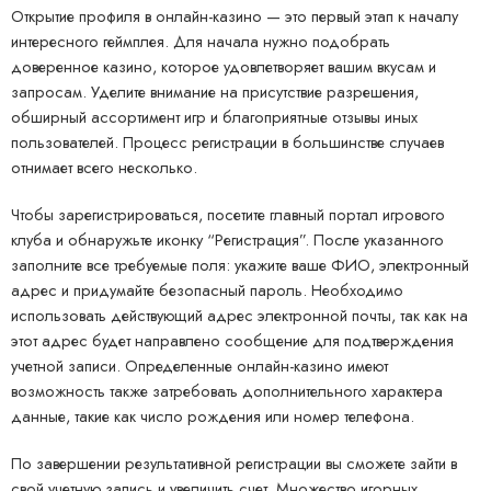
Открытие профиля в онлайн-казино — это первый этап к началу
интересного геймплея. Для начала нужно подобрать
доверенное казино, которое удовлетворяет вашим вкусам и
запросам. Уделите внимание на присутствие разрешения,
обширный ассортимент игр и благоприятные отзывы иных
пользователей. Процесс регистрации в большинстве случаев
отнимает всего несколько.
Чтобы зарегистрироваться, посетите главный портал игрового
клуба и обнаружьте иконку “Регистрация”. После указанного
заполните все требуемые поля: укажите ваше ФИО, электронный
адрес и придумайте безопасный пароль. Необходимо
использовать действующий адрес электронной почты, так как на
этот адрес будет направлено сообщение для подтверждения
учетной записи. Определенные онлайн-казино имеют
возможность также затребовать дополнительного характера
данные, такие как число рождения или номер телефона.
По завершении результативной регистрации вы сможете зайти в
свой учетную запись и увеличить счет. Множество игорных