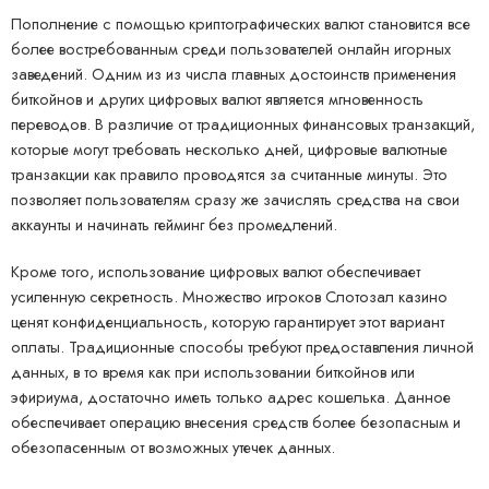
Пополнение с помощью криптографических валют становится все
более востребованным среди пользователей онлайн игорных
заведений. Одним из из числа главных достоинств применения
биткойнов и других цифровых валют является мгновенность
переводов. В различие от традиционных финансовых транзакций,
которые могут требовать несколько дней, цифровые валютные
транзакции как правило проводятся за считанные минуты. Это
позволяет пользователям сразу же зачислять средства на свои
аккаунты и начинать гейминг без промедлений.
Кроме того, использование цифровых валют обеспечивает
усиленную секретность. Множество игроков Cлотозал казино
ценят конфиденциальность, которую гарантирует этот вариант
оплаты. Традиционные способы требуют предоставления личной
данных, в то время как при использовании биткойнов или
эфириума, достаточно иметь только адрес кошелька. Данное
обеспечивает операцию внесения средств более безопасным и
обезопасенным от возможных утечек данных.