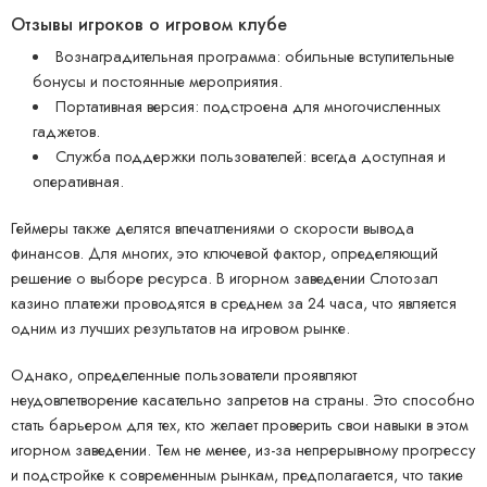
Отзывы игроков о игровом клубе
Вознаградительная программа: обильные вступительные
бонусы и постоянные мероприятия.
Портативная версия: подстроена для многочисленных
гаджетов.
Служба поддержки пользователей: всегда доступная и
оперативная.
Геймеры также делятся впечатлениями о скорости вывода
финансов. Для многих, это ключевой фактор, определяющий
решение о выборе ресурса. В игорном заведении Cлотозал
казино платежи проводятся в среднем за 24 часа, что является
одним из лучших результатов на игровом рынке.
Однако, определенные пользователи проявляют
неудовлетворение касательно запретов на страны. Это способно
стать барьером для тех, кто желает проверить свои навыки в этом
игорном заведении. Тем не менее, из-за непрерывному прогрессу
и подстройке к современным рынкам, предполагается, что такие