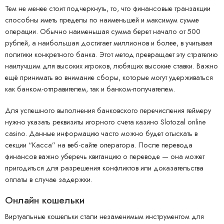
Тем не менее стоит подчеркнуть, то, что финансовые транзакции
способны иметь пределы по наименьшей и максимум сумме
операции. Обычно наименьшая сумма берет начало от 500
рублей, а наибольшая достигает миллионов и более, в учитывая
политики конкретного банка. Этот метод превращает эту стратегию
наилучшим для высоких игроков, любящих высокие ставки. Важно
ещё принимать во внимание сборы, которые могут удерживаться
как банком-отправителем, так и банком-получателем.
Для успешного выполнения банковского перечисления геймеру
нужно указать реквизиты игорного счета казино Slotozal online
casino. Данные информацию часто можно будет отыскать в
секции “Касса” на веб-сайте оператора. После перевода
финансов важно уберечь квитанцию о переводе — она может
пригодиться для разрешения конфликтов или доказательства
оплаты в случае задержки.
Онлайн кошельки
Виртуальные кошельки стали незаменимым инструментом для