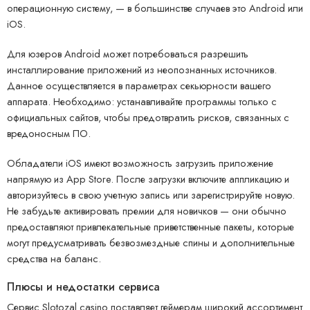
операционную систему, — в большинстве случаев это Android или
iOS.
Для юзеров Android может потребоваться разрешить
инсталлирование приложений из неопознанных источников.
Данное осуществляется в параметрах секьюрности вашего
аппарата. Необходимо: устанавливайте программы только с
официальных сайтов, чтобы предотвратить рисков, связанных с
вредоносным ПО.
Обладатели iOS имеют возможность загрузить приложение
напрямую из App Store. После загрузки включите аппликацию и
авторизуйтесь в свою учетную запись или зарегистрируйте новую.
Не забудьте активировать премии для новичков — они обычно
предоставляют привлекательные приветственные пакеты, которые
могут предусматривать безвозмездные спины и дополнительные
средства на баланс.
Плюсы и недостатки сервиса
Сервис Slotozal casino поставляет геймерам широкий ассортимент