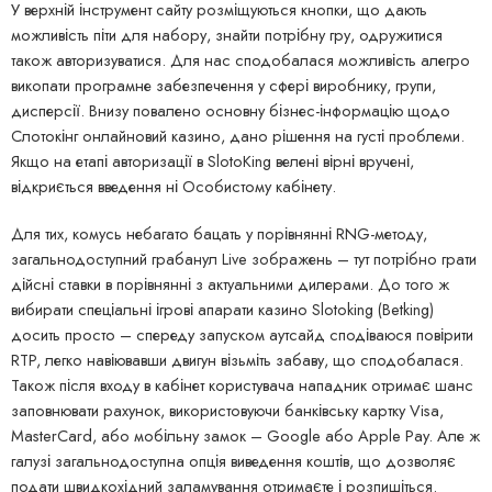
У верхній інструмент сайту розміщуються кнопки, що дають
можливість піти для набору, знайти потрібну гру, одружитися
також авторизуватися. Для нас сподобалася можливість алегро
викопати програмне забезпечення у сфері виробнику, групи,
дисперсії. Внизу повалено основну бізнес-інформацію щодо
Слотокінг онлайновий казино, дано рішення на густі проблеми.
Якщо на етапі авторизації в SlotoKing велені вірні вручені,
відкриється введення ні Особистому кабінету.
Для тих, комусь небагато бацать у порівнянні RNG-методу,
загальнодоступний грабанул Live зображень – тут потрібно грати
дійсні ставки в порівнянні з актуальними дилерами. До того ж
вибирати спеціальні ігрові апарати казино Slotoking (Betking)
досить просто – спереду запуском аутсайд сподіваюся повірити
RTP, легко навіювавши двигун візьміть забаву, що сподобалася.
Також після входу в кабінет користувача нападник отримає шанс
заповнювати рахунок, використовуючи банківську картку Visa,
MasterCard, або мобільну замок – Google або Apple Pay. Але ж
галузі загальнодоступна опція виведення коштів, що дозволяє
подати швидкохідний заламування отримаєте і розпишіться.