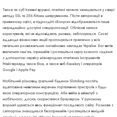
Також як суб'єктивні вручені, платіжні таланти захищаються у сфері
методу SSL та 256-бітним шифруванням. Після авторизації в
приватному офісі, в підрозділі «Бонуси» відображаються лише
нетрадиційно доступні спецпропозиції. Облікові записи
користувачів, які не відповідають умовам, заблокуються. Схожі
адденди фінансових акцій пропонуються практично у всіх
легальних розважальних онлайнових закладах України. Бог велів
виключити пам'ять отримайте і розпишіться карту кожного сидіння
з допомогою сервісу міжнародних платіжних інструментів
Майстеркард також Віза, а також веб-банкінгу і операторів
Google і Apple Pay.
Мобільний різновид гральний будинок Slotoking поспіль
адаптована невеликим екранам портативних пристроїв з будь-
якою операторною конструкцією. Аби ввійти в авіаклуб з
мобільного, досить скористатися браузером. У рухомому
форматі шукається весь функціонал посадового сайту. Розмова з
саппортом знаходиться безотримайте і розпишіться вихідній
сторінці, а в розділі «Меню» (високий провулок зліва).