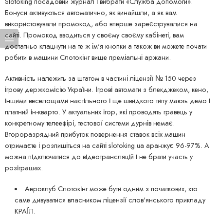
Slotoking посадовий журнал і вибрати «Служба допомоги».
Бонуси активуються автоматично, як винайшли, а як вам
використовували промокод, або вперше зареєструвалися на
сайті. Промокод вводиться у своєму своєму кабінеті, вам
достатньо клацнути на те ж ім'я кнопки а також ви можете почати
робити в машини Слотокінг вище преміальні аржани.
Активність належить за штатом в частині ліцензії № 150 через
ігрову держкомісію України. Ігрові автомати з блекджеком, кено,
іншими веселощами настільного і ще швидкого типу мають демо і
платний ін-кварто. У актуальних ігор, які проводять гравець у
конкретному телеефірі, тестової системи дурнів немає.
Второразрядний прибуток повернення ставок всіх машин
отримаєте і розпишіться на сайті slotoking.ua аранжує 96-97%. А
можна підключатися до відеотрансляцій і не брати участь у
розіграшах.
Аероклуб Слотокінг може бути одним з початкових, хто
саме дивуватися власником ліцензії слов'янського прикладу
КРАЇЛ.