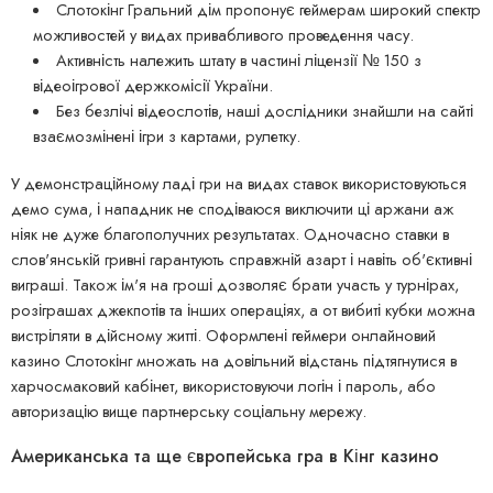
Слотокінг Гральний дім пропонує геймерам широкий спектр
можливостей у видах привабливого проведення часу.
Активність належить штату в частині ліцензії № 150 з
відеоігрової держкомісії України.
Без безлічі відеослотів, наші дослідники знайшли на сайті
взаємозмінені ігри з картами, рулетку.
У демонстраційному ладі гри на видах ставок використовуються
демо сума, і нападник не сподіваюся виключити ці аржани аж
ніяк не дуже благополучних результатах. Одночасно ставки в
слов'янській гривні гарантують справжній азарт і навіть об'єктивні
виграші. Також ім'я на гроші дозволяє брати участь у турнірах,
розіграшах джекпотів та інших операціях, а от вибиті кубки можна
вистріляти в дійсному житті. Оформлені геймери онлайновий
казино Слотокінг множать на довільний відстань підтягнутися в
харчосмаковий кабінет, використовуючи логін і пароль, або
авторизацію вище партнерську соціальну мережу.
Американська та ще європейська гра в Кінг казино