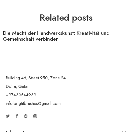
Related posts
Die Macht der Handwerkskunst: Kreativität und
Gemeinschaft verbinden
Building 46, Street 950, Zone 24
Doha, Qatar
+97433544939
info.brightbrushes@gmail.com