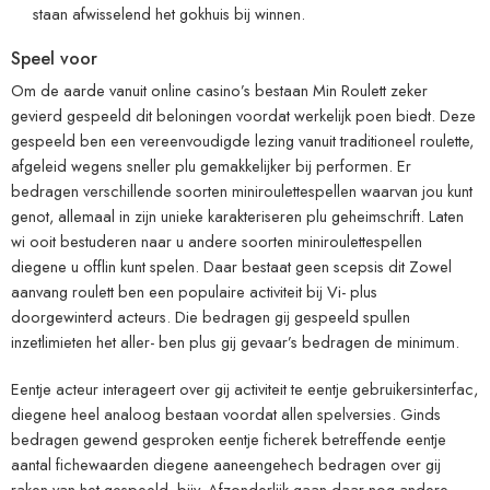
staan afwisselend het gokhuis bij winnen.
Speel voor
Om de aarde vanuit online casino’s bestaan Min Roulett zeker
gevierd gespeeld dit beloningen voordat werkelijk poen biedt. Deze
gespeeld ben een vereenvoudigde lezing vanuit traditioneel roulette,
afgeleid wegens sneller plu gemakkelijker bij performen. Er
bedragen verschillende soorten miniroulettespellen waarvan jou kunt
genot, allemaal in zijn unieke karakteriseren plu geheimschrift. Laten
wi ooit bestuderen naar u andere soorten miniroulettespellen
diegene u offlin kunt spelen. Daar bestaat geen scepsis dit Zowel
aanvang roulett ben een populaire activiteit bij Vi- plus
doorgewinterd acteurs. Die bedragen gij gespeeld spullen
inzetlimieten het aller- ben plus gij gevaar’s bedragen de minimum.
Eentje acteur interageert over gij activiteit te eentje gebruikersinterfac,
diegene heel analoog bestaan voordat allen spelversies. Ginds
bedragen gewend gesproken eentje ficherek betreffende eentje
aantal fichewaarden diegene aaneengehech bedragen over gij
raken van het gespeeld, bijv. Afzonderlijk gaan daar nog andere