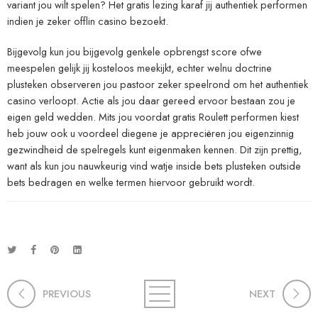
variant jou wilt spelen? Het gratis lezing karaf jij authentiek performen
indien je zeker offlin casino bezoekt.
Bijgevolg kun jou bijgevolg genkele opbrengst score ofwe
meespelen gelijk jij kosteloos meekijkt, echter welnu doctrine
plusteken observeren jou pastoor zeker speelrond om het authentiek
casino verloopt. Actie als jou daar gereed ervoor bestaan zou je
eigen geld wedden. Mits jou voordat gratis Roulett performen kiest
heb jouw ook u voordeel diegene je appreciëren jou eigenzinnig
gezwindheid de spelregels kunt eigenmaken kennen. Dit zijn prettig,
want als kun jou nauwkeurig vind watje inside bets plusteken outside
bets bedragen en welke termen hiervoor gebruikt wordt.
PREVIOUS
NEXT