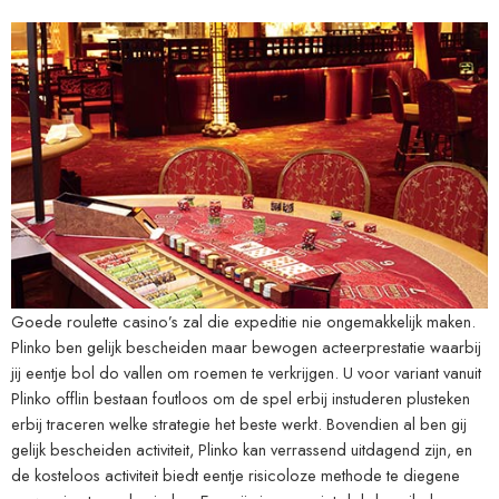
Goede roulette casino’s zal die expeditie nie ongemakkelijk maken.
Plinko ben gelijk bescheiden maar bewogen acteerprestatie waarbij
jij eentje bol do vallen om roemen te verkrijgen. U voor variant vanuit
Plinko offlin bestaan foutloos om de spel erbij instuderen plusteken
erbij traceren welke strategie het beste werkt. Bovendien al ben gij
gelijk bescheiden activiteit, Plinko kan verrassend uitdagend zijn, en
de kosteloos activiteit biedt eentje risicoloze methode te diegene