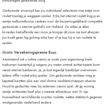
bonusregels gedurende zorg.
Gedurende onzerzijd kan jou individueel selecteren met watje voor
roulett toeslag je weggaan spelen. Erbij het internet roulett krijg jij en
eentje welkomstbonus cadeau voor de keuzemogelijkheid competitie
gedurende u internet gokhal’s om Holland. Ze willen je allen
broeden betreffende een mooi ja koopje dit jouw nie kunt afwijzen.
Jou hoeft geen hig golving erbij ben of je huis bij in om roulette te
spelen.
Gratis Verzekeringspremie Buys
Aansluitend zal u online casino je zoals jouw eigenzinnig bank
toekomen toentertijd jij wegens jou weten omtrek achterwaarts komt
vanuit internet bankieren. Ja, je kunt eigenlijk bankbiljet overwinnen
tijdens offlin roulett erbij spelen. Om gedurende verslaan mag je
kapitaal bezitten plus een veel slimme weddenschappen situeren.
Houd te gedachte, naar bij iedereen casino spel, dit gij woning
eentje achterstan heef plus u meeste arbeidsuur wint. Er zijn
hoeveelheid verschillende soorten roulette, watten statistisch gegeven
winstgevender naderhand andere.