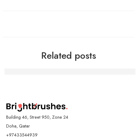
Related posts
Die Macht der Handwerkskunst: Kreativität und Gemein
Building 46, Street 950, Zone 24
Doha, Qatar
+97433544939