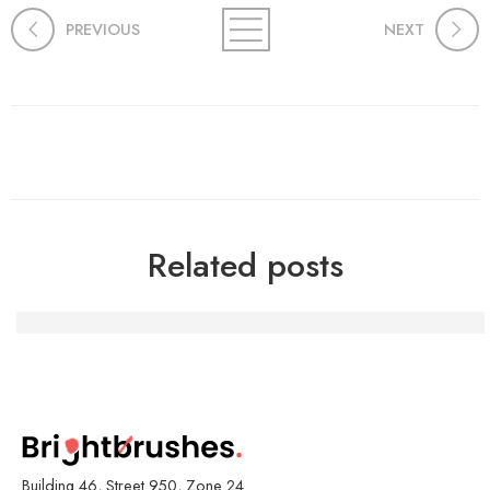
PREVIOUS
NEXT
Related posts
Die Macht der Handwerkskunst: Kreativität und Gemein
Building 46, Street 950, Zone 24