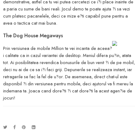
demonstrative, astfel ca tu vei putea cercetezi ce i?i place inainte de
a paria cu sume de bani reali. Jocul demo te poate ajuta ?i sa vezi
cum platesc pacanelele, deci ce mize e?ti capabil pune pentru a
avea o tactica cat mai buna.
The Dog House Megaways
Prin versiunea de mobile Million te vei incanta de aceea?
i calitate ca in cazul variantei de desktop. Meniul difera pu?in, atata
tot. Ai posibilitatea revendica bonusurile de bun venit ?i de pe mobil,
deci nu ai de ce sa i?i faci griji. Depunerile se realizeaza instant, iar
retragerile se fac la fel de u?or. De asemenea, direct chat-ul este
disponibil ?i din versiunea pentru mobile, deci ajutorul va fi mereu la
indemana ta. Joaca cand dore?ti ?i cat dore?ti la acest agen?ie de
jocuri!