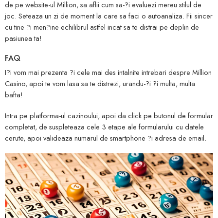
de pe website-ul Million, sa aflii cum sa-?i evaluezi mereu stilul de
joc. Seteaza un zi de moment la care sa faci o autoanaliza. Fii sincer
cu tine ?i men?ine echilibrul astfel incat sa te distrai pe deplin de
pasiunea ta!
FAQ
I?i vom mai prezenta ?i cele mai des intalnite intrebari despre Million
Casino, apoi te vom lasa sa te distrezi, urandu-?i ?i multa, multa
bafta!
Intra pe platforma-ul cazinoului, apoi da click pe butonul de formular
completat, de suspleteaza cele 3 etape ale formularului cu datele
cerute, apoi valideaza numarul de smartphone ?i adresa de email.