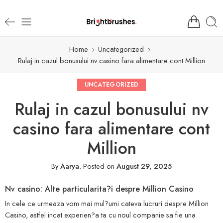
Home
Uncategorized
Rulaj in cazul bonusului nv casino fara alimentare cont Million
UNCATEGORIZED
Rulaj in cazul bonusului nv
casino fara alimentare cont
Million
By
Aarya
.
Posted on
August 29, 2025
Nv casino: Alte particularita?i despre Million Casino
In cele ce urmeaza vom mai mul?umi cateva lucruri despre Million
Casino, astfel incat experien?a ta cu noul companie sa fie una