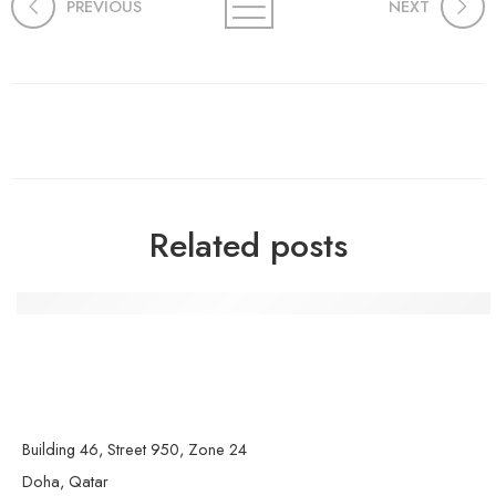
PREVIOUS
NEXT
Related posts
Die Macht der Handwerkskunst: Kreativität und Gemein
Building 46, Street 950, Zone 24
Doha, Qatar