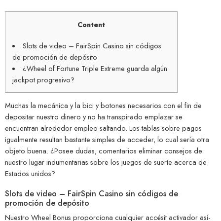
Content
Slots de video – FairSpin Casino sin códigos
de promoción de depósito
¿Wheel of Fortune Triple Extreme guarda algún
jackpot progresivo?
Muchas la mecánica y la bici y botones necesarios con el fin de
depositar nuestro dinero y no ha transpirado emplazar se
encuentran alrededor empleo saltando. Los tablas sobre pagos
igualmente resultan bastante simples de acceder, lo cual serí­a otra
objeto buena.
¿Posee dudas, comentarios eliminar consejos de
nuestro lugar indumentarias sobre los juegos de suerte acerca de
Estados unidos?
Slots de video – FairSpin Casino sin códigos de
promoción de depósito
Nuestro Wheel Bonus proporciona cualquier accésit activador así­