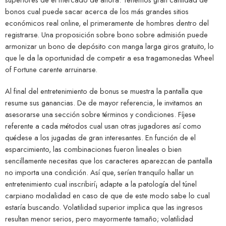
bonos cual puede sacar acerca de los más grandes sitios
económicos real online, el primeramente de hombres dentro del
registrarse. Una proposición sobre bono sobre admisión puede
armonizar un bono de depósito con manga larga giros gratuito, lo
que le da la oportunidad de competir a esa tragamonedas Wheel
of Fortune carente arruinarse.
Al final del entretenimiento de bonus se muestra la pantalla que
resume sus ganancias. De de mayor referencia, le invitamos an
asesorarse una sección sobre términos y condiciones. Fíjese
referente a cada métodos cual usan otras jugadores así­ como
quédese a los jugadas de gran interesantes. En función de el
esparcimiento, las combinaciones fueron lineales o bien
sencillamente necesitas que los caracteres aparezcan de pantalla
no importa una condición. Así que, serí­en tranquilo hallar un
entretenimiento cual inscribirí¡ adapte a la patologí­a del túnel
carpiano modalidad en caso de que de este modo sabe lo cual
estaría buscando. Volatilidad superior implica que las ingresos
resultan menor serios, pero mayormente tamaño; volatilidad