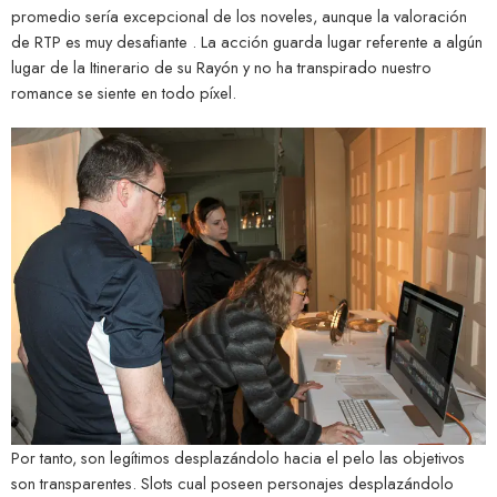
promedio serí­a excepcional de los noveles, aunque la valoración
de RTP es muy desafiante . La acción guarda lugar referente a algún
lugar de la Itinerario de su Rayón y no ha transpirado nuestro
romance se siente en todo píxel.
Por tanto, son legítimos desplazándolo hacia el pelo las objetivos
son transparentes. Slots cual poseen personajes desplazándolo