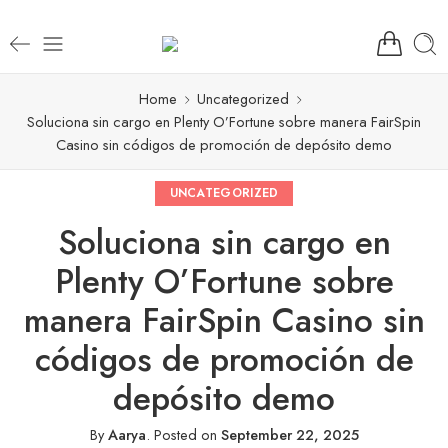
Home
Uncategorized
Soluciona sin cargo en Plenty O’Fortune sobre manera FairSpin
Casino sin códigos de promoción de depósito demo
UNCATEGORIZED
Soluciona sin cargo en
Plenty O’Fortune sobre
manera FairSpin Casino sin
códigos de promoción de
depósito demo
By
Aarya
.
Posted on
September 22, 2025