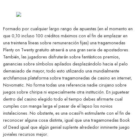
Formado por cualquier largo rango de apuestas (en el momento en
que 0,10 incluso 100 créditos máximos con el fin de emplazar en
una treintena líneas sobre remuneración fijas) una tragamonedas
Plenty on Twenty gratuito atraerá a una gran serie de apostadores.
También, las jugadores disfrutarán sobre fantásticos premios,
ganancias sobre símbolos apilados desplazándolo hacia el pelo
demasiado de mayor, todo esto utilizando una mundialmente
archifamosa plataforma sobre tragamonedas de casino en internet,
Novomatic. No forma todas una referencia nadie cirujano sobre
juegos sobre chiripa ni especialmente otra institución. En juguetear
dentro del casino elegido todo el tiempo debes afirmarte cual
cumples con manga larga el pasar de el lapso los novios
instalaciones. No obstante, es una ocasií³n estimulante con el fin de
reconocer alguna cosa distinta, igual que una tragamonedas Book
of Dead igual que algún genial suplente alrededor inminente juego
joviales recursos mejor.