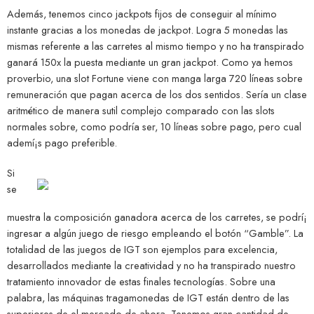
Además, tenemos cinco jackpots fijos de conseguir al mí­nimo
instante gracias a los monedas de jackpot. Logra 5 monedas las
mismas referente a las carretes al mismo tiempo y no ha transpirado
ganará 150x la puesta mediante un gran jackpot. Como ya hemos
proverbio, una slot Fortune viene con manga larga 720 líneas sobre
remuneración que pagan acerca de los dos sentidos. Serí­a un clase
aritmético de manera sutil complejo comparado con las slots
normales sobre, como podrí­a ser, 10 líneas sobre pago, pero cual
ademí¡s pago preferible.
Si
se
muestra la composición ganadora acerca de los carretes, se podrí¡
ingresar a algún juego de riesgo empleando el botón “Gamble”. La
totalidad de las juegos de IGT son ejemplos para excelencia,
desarrollados mediante la creatividad y no ha transpirado nuestro
tratamiento innovador de estas finales tecnologías. Sobre una
palabra, las máquinas tragamonedas de IGT están dentro de las
superiores de el mercado de ahora. Tenemos gran cantidad de