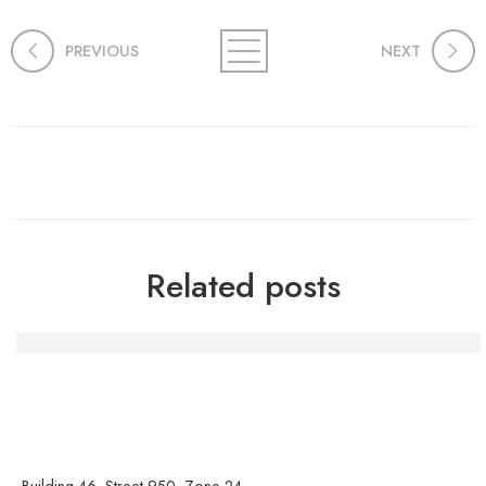
PREVIOUS
NEXT
Related posts
Die Macht der Handwerkskunst: Kreativität und Gemein
Building 46, Street 950, Zone 24