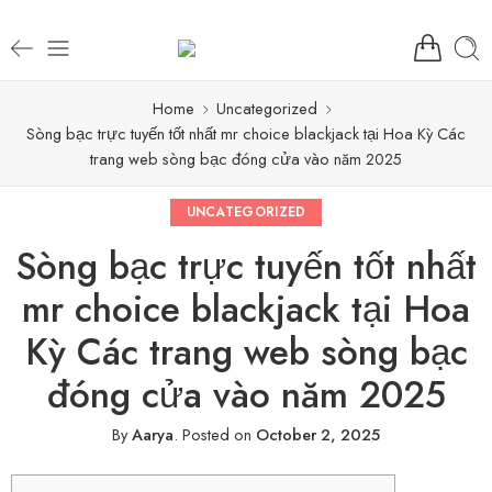
Home
Uncategorized
Sòng bạc trực tuyến tốt nhất mr choice blackjack tại Hoa Kỳ Các
trang web sòng bạc đóng cửa vào năm 2025
UNCATEGORIZED
Sòng bạc trực tuyến tốt nhất
mr choice blackjack tại Hoa
Kỳ Các trang web sòng bạc
đóng cửa vào năm 2025
By
Aarya
.
Posted on
October 2, 2025