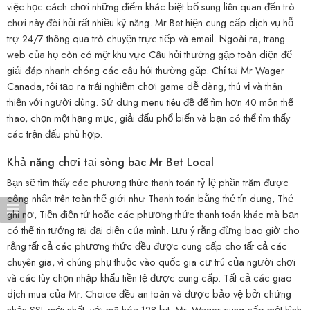
việc học cách chơi những điểm khác biệt bổ sung liên quan đến trò
chơi này đòi hỏi rất nhiều kỹ năng. Mr Bet hiện cung cấp dịch vụ hỗ
trợ 24/7 thông qua trò chuyện trực tiếp và email. Ngoài ra, trang
web của họ còn có một khu vực Câu hỏi thường gặp toàn diện để
giải đáp nhanh chóng các câu hỏi thường gặp. Chỉ tại Mr Wager
Canada, tôi tạo ra trải nghiệm chơi game dễ dàng, thú vị và thân
thiện với người dùng. Sử dụng menu tiêu đề để tìm hơn 40 môn thể
thao, chọn một hạng mục, giải đấu phổ biến và bạn có thể tìm thấy
các trận đấu phù hợp.
Khả năng chơi tại sòng bạc Mr Bet Local
Bạn sẽ tìm thấy các phương thức thanh toán tỷ lệ phần trăm được
công nhận trên toàn thế giới như Thanh toán bằng thẻ tín dụng, Thẻ
ghi nợ, Tiền điện tử hoặc các phương thức thanh toán khác mà bạn
có thể tin tưởng tại đại diện của mình. Lưu ý rằng đừng bao giờ cho
rằng tất cả các phương thức đều được cung cấp cho tất cả các
chuyên gia, vì chúng phụ thuộc vào quốc gia cư trú của người chơi
và các tùy chọn nhập khẩu tiền tệ được cung cấp. Tất cả các giao
dịch mua của Mr. Choice đều an toàn và được bảo vệ bởi chứng
nhận SSL mới nhất, với mã hóa 128 bit. Mr. Wager cung cấp một hình