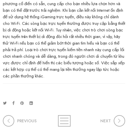
phương cổ điển có sẵn, cung cấp cho bạn nhiều lựa chọn hơn và
bạn có thể đặt trước trải nghiệm. Khi bạn cần kết nối Internet ổn định
để sử dụng hệ thống iGaming trực tuyến, điều này không chỉ dành
cho Wi-Fi. Các sòng bạc trực tuyến thường được truy cập bằng thiết
bị di động hoặc kết nối Wi-Fi. Tuy nhiên, việc chơi trò chơi sòng bạc
trực tuyến trên thiết bị di động đòi hỏi rất nhiều thời gian; vì vậy, hãy
thử Wi-Fi nếu bạn có thể giảm bớt thời gian tìm hiểu và bạn có thể
phải trả phí. Loại trò chơi trực tuyến kiếm tiền nhanh này cung cấp lối
chơi nhanh chóng và dễ dàng, trong đó người chơi di chuyển từ khu
vực được chỉ định để hiển thị các biểu tượng hoặc số. Việc sắp xếp
các kết hợp cụ thể có thể mang lại tiền thưởng ngay lập tức hoặc
các phần thưởng khác.
PREVIOUS
NEXT