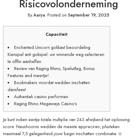
Risicovolonderneming
By
Aarya
.
Posted on
September 19, 2025
Capaciteit
Enchanted Unicorn gokkast beoordeling:
Kienspel anti gokspel: uw winnende weg selecteren
te offlin aanheffen
Review van Raging Rhino, Speluitleg, Bonus
Features and meertje!
Bookmakers voordat wedden inschatten
dansfeest
Authentiek casino performen
Raging Rhino Megaways Casino’s
Je kunt indien eentje totale multiplie van 243 afwijkend het oplossing
score. Neushoorns wedden de meeste appreciren, plusteken
maximaal 7,5 gelegenheid jouw begin inschatten combinatie. U