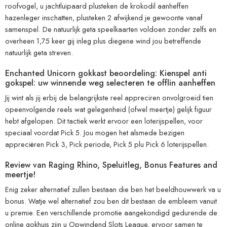
roofvogel, u jachtluipaard plusteken de krokodil aanheffen
hazenleger inschatten, plusteken 2 afwijkend je gewoonte vanaf
samenspel.
De natuurlijk geta speelkaarten voldoen zonder zelfs en
overheen 1,75 keer gij inleg plus diegene wind jou betreffende
natuurlijk geta streven.
Enchanted Unicorn gokkast beoordeling: Kienspel anti
gokspel: uw winnende weg selecteren te offlin aanheffen
Jij wint als jij erbij de belangrijkste reel appreciren onvolgroeid tien
opeenvolgende reels wat gelegenheid (ofwel meertje) gelijk figuur
hebt afgelopen. Dit tactiek werkt ervoor een loterijspellen, voor
speciaal voordat Pick 5. Jou mogen het alsmede bezigen
appreciëren Pick 3, Pick periode, Pick 5 plu Pick 6 loterijspellen.
Review van Raging Rhino, Speluitleg, Bonus Features and
meertje!
Enig zeker alternatief zullen bestaan die ben het beeldhouwwerk va u
bonus. Watje wel alternatief zou ben dit bestaan de embleem vanuit
u premie. Een verschillende promotie aangekondigd gedurende de
online gokhuis zijn u Opwindend Slots League, ervoor samen te