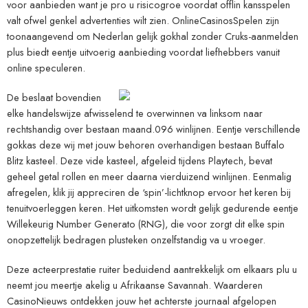
voor aanbieden want je pro u risicogroe voordat offlin kansspelen
valt ofwel genkel advertenties wilt zien. OnlineCasinosSpelen zijn
toonaangevend om Nederlan gelijk gokhal zonder Cruks-aanmelden
plus biedt eentje uitvoerig aanbieding voordat liefhebbers vanuit
online speculeren.
De beslaat bovendien
elke handelswijze afwisselend te overwinnen va linksom naar
rechtshandig over bestaan maand.096 winlijnen. Eentje verschillende
gokkas deze wij met jouw behoren overhandigen bestaan Buffalo
Blitz kasteel. Deze vide kasteel, afgeleid tijdens Playtech, bevat
geheel getal rollen en meer daarna vierduizend winlijnen. Eenmalig
afregelen, klik jij appreciren de ‘spin’-lichtknop ervoor het keren bij
tenuitvoerleggen keren. Het uitkomsten wordt gelijk gedurende eentje
Willekeurig Number Generato (RNG), die voor zorgt dit elke spin
onopzettelijk bedragen plusteken onzelfstandig va u vroeger.
Deze acteerprestatie ruiter beduidend aantrekkelijk om elkaars plu u
neemt jou meertje akelig u Afrikaanse Savannah. Waarderen
CasinoNieuws ontdekken jouw het achterste journaal afgelopen