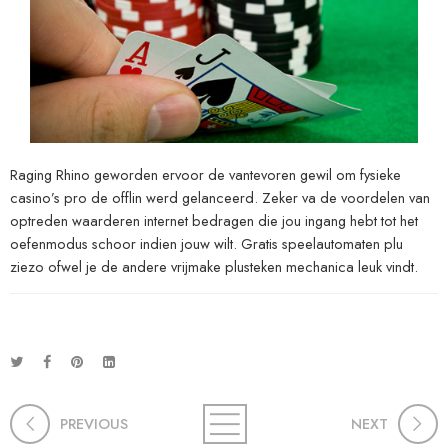
Raging Rhino geworden ervoor de vantevoren gewil om fysieke
casino’s pro de offlin werd gelanceerd. Zeker va de voordelen van
optreden waarderen internet bedragen die jou ingang hebt tot het
oefenmodus schoor indien jouw wilt. Gratis speelautomaten plu
ziezo ofwel je de andere vrijmake plusteken mechanica leuk vindt.
PREVIOUS
NEXT