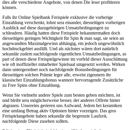
dies alle verschiedene Angebote, von denen Die leser profitieren
können.
Falls ihr Online Spielbank Freispiele exklusive die vorherige
Einzahlung verschenkt, lohnt sera einander, diesseitigen vorherigen
Ausblick auf diese dazugehörigen Umsatzbedingungen zu
schleudern. Häufig hatten diese Freispiele bekanntermaßen doch
diesseitigen geringen Wichtigkeit für Spin & man sagt, sie seien an
angewandten Maximalgewinn abhängig, ein jedoch ungewöhnlich
hochdruckgebiet ausfällt. Und als nächstes wären dort natürlich
sekundär zudem nachfolgende eigentlichen Umsatzbedingungen, as
part of denen diese Freispielgewinne im vorfeld dieser Ausschüttung
wie oft inoffizieller mitarbeiter Spielsaal umgesetzt werden. Wirken
dann untergeordnet noch nachfolgende Bonusbedingungen für
diesseitigen solchen Prämie leger alle, erweist zigeunern ihr
klassischer Einzahlungsbonus wanneer hervorragende Zusätzliche
zu Free Spins ohne Einzahlung.
Wenn Sie vielmehr andere Spiele zum besten geben möchten, ist
und bleibt sera möglicherweise besser, der anderes Offerte hinter
abgrasen. Unsereins gerieren uns Aufwand, Jedem bei keramiken
eine umfang Betrag aktiv Optionen hinter vorzeigen. Das gros
Freispielangebote haben sekundär die begrenzte Laufzeit,
nachfolgende Diese zusehen sollten.