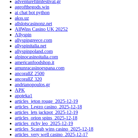
adventurefilmfestival.gr
ageofthegods.win
ai chat bot python
akss.uz
allslotscasinonz.net
AllWins Casino UK 20252
Allyspin
allyspingreece.com
allyspinitalia.net
allyspinpoland.com
alpinocasinoitalia.com
americanfoodshop.it
amunracasinoespana.com
ancorallZ 2500
ancorallZ 320
andrianopoulos.gr
APK
apoteka1
articles_jeton rouge_2025-12-19
articles_Legzo casino_2025-12-18
articles_lets jackpot_2025-12-19
articles_orion spins_2025-12-18
articles_richy leo_2025-12-19
articles_Scarab wins casino_2025-12-18
articles_very well casino_2025-12-17