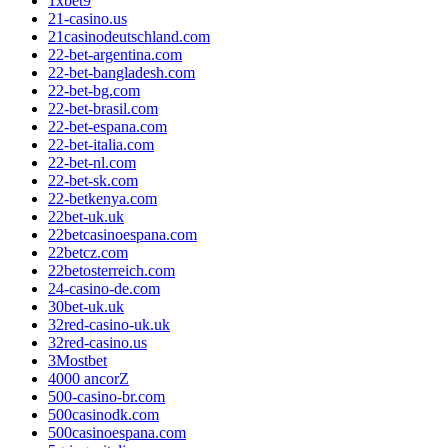
1xbet9
21-casino.us
21casinodeutschland.com
22-bet-argentina.com
22-bet-bangladesh.com
22-bet-bg.com
22-bet-brasil.com
22-bet-espana.com
22-bet-italia.com
22-bet-nl.com
22-bet-sk.com
22-betkenya.com
22bet-uk.uk
22betcasinoespana.com
22betcz.com
22betosterreich.com
24-casino-de.com
30bet-uk.uk
32red-casino-uk.uk
32red-casino.us
3Mostbet
4000 ancorZ
500-casino-br.com
500casinodk.com
500casinoespana.com