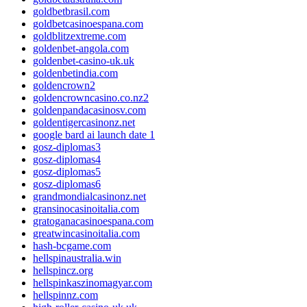
goldbetbrasil.com
goldbetcasinoespana.com
goldblitzextreme.com
goldenbet-angola.com
goldenbet-casino-uk.uk
goldenbetindia.com
goldencrown2
goldencrowncasino.co.nz2
goldenpandacasinosv.com
goldentigercasinonz.net
google bard ai launch date 1
gosz-diplomas3
gosz-diplomas4
gosz-diplomas5
gosz-diplomas6
grandmondialcasinonz.net
gransinocasinoitalia.com
gratoganacasinoespana.com
greatwincasinoitalia.com
hash-bcgame.com
hellspinaustralia.win
hellspincz.org
hellspinkaszinomagyar.com
hellspinnz.com