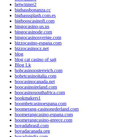
betwinner2
bigbassbonanza.cc
bigbasssplash.com.es
bigbooscasinofi.com
bingocasino-us.us
bingocasinode.com
bingocasinosverige.com
bizzocasino-espana.com
bizzocasinocz.net
blog
blog cat casino of sajt
Blog Lk
bobcasinoosterreich.com
bobetcasinoitalia.com
boocasinocanada.net
boocasinoireland.com
boocasinosouthafrica.com
bookmakers1
boombetcasinoespana.com
boomerang-casinonederland.com
boomerangcasino-espana.com
boomerangcasino-greece.com
bovadabrasil.com
bovadacanada.org
bovadaindia.com