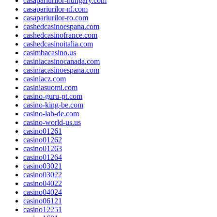
casapariurilor-hungary.com
casapariurilor-nl.com
casapariurilor-ro.com
cashedcasinoespana.com
cashedcasinofrance.com
cashedcasinoitalia.com
casimbacasino.us
casiniacasinocanada.com
casiniacasinoespana.com
casiniacz.com
casiniasuomi.com
casino-guru-pt.com
casino-king-be.com
casino-lab-de.com
casino-world-us.us
casino01261
casino01262
casino01263
casino01264
casino03021
casino03022
casino04022
casino04024
casino06121
casino12251