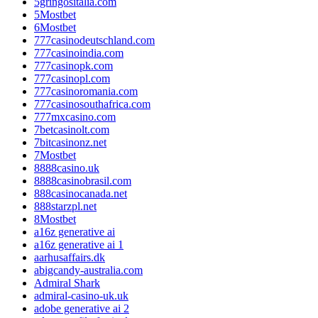
5gringositalia.com
5Mostbet
6Mostbet
777casinodeutschland.com
777casinoindia.com
777casinopk.com
777casinopl.com
777casinoromania.com
777casinosouthafrica.com
777mxcasino.com
7betcasinolt.com
7bitcasinonz.net
7Mostbet
8888casino.uk
8888casinobrasil.com
888casinocanada.net
888starzpl.net
8Mostbet
a16z generative ai
a16z generative ai 1
aarhusaffairs.dk
abigcandy-australia.com
Admiral Shark
admiral-casino-uk.uk
adobe generative ai 2