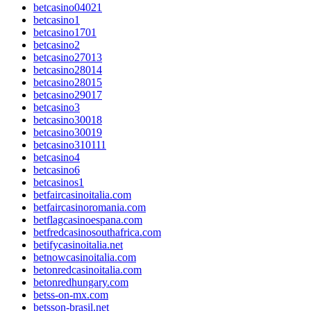
betcasino04021
betcasino1
betcasino1701
betcasino2
betcasino27013
betcasino28014
betcasino28015
betcasino29017
betcasino3
betcasino30018
betcasino30019
betcasino310111
betcasino4
betcasino6
betcasinos1
betfaircasinoitalia.com
betfaircasinoromania.com
betflagcasinoespana.com
betfredcasinosouthafrica.com
betifycasinoitalia.net
betnowcasinoitalia.com
betonredcasinoitalia.com
betonredhungary.com
betss-on-mx.com
betsson-brasil.net