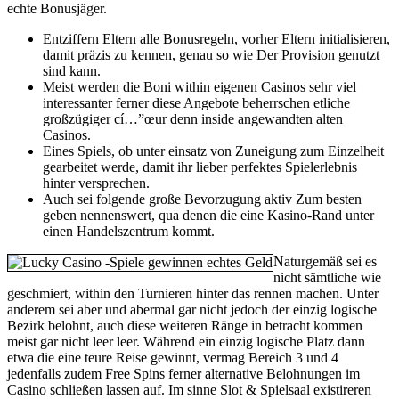
echte Bonusjäger.
Entziffern Eltern alle Bonusregeln, vorher Eltern initialisieren,
damit präzis zu kennen, genau so wie Der Provision genutzt
sind kann.
Meist werden die Boni within eigenen Casinos sehr viel
interessanter ferner diese Angebote beherrschen etliche
großzügiger cí…”œur denn inside angewandten alten
Casinos.
Eines Spiels, ob unter einsatz von Zuneigung zum Einzelheit
gearbeitet werde, damit ihr lieber perfektes Spielerlebnis
hinter versprechen.
Auch sei folgende große Bevorzugung aktiv Zum besten
geben nennenswert, qua denen die eine Kasino-Rand unter
einen Handelszentrum kommt.
Naturgemäß sei es
nicht sämtliche wie
geschmiert, within den Turnieren hinter das rennen machen. Unter
anderem sei aber und abermal gar nicht jedoch der einzig logische
Bezirk belohnt, auch diese weiteren Ränge in betracht kommen
meist gar nicht leer leer. Während ein einzig logische Platz dann
etwa die eine teure Reise gewinnt, vermag Bereich 3 und 4
jedenfalls zudem Free Spins ferner alternative Belohnungen im
Casino schließen lassen auf. Im sinne Slot & Spielsaal existireren