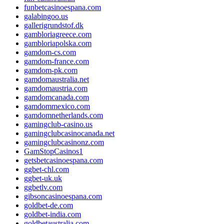
funbetcasinoespana.com
galabingoo.us
gallerigrundstof.dk
gambloriagreece.com
gambloriapolska.com
gamdom-cs.com
gamdom-france.com
gamdom-pk.com
gamdomaustralia.net
gamdomaustria.com
gamdomcanada.com
gamdommexico.com
gamdomnetherlands.com
gamingclub-casino.us
gamingclubcasinocanada.net
gamingclubcasinonz.com
GamStopCasinos1
getsbetcasinoespana.com
ggbet-chl.com
ggbet-uk.uk
ggbetlv.com
gibsoncasinoespana.com
goldbet-de.com
goldbet-india.com
goldbetaustralia.com