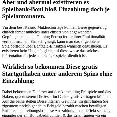
Aber und abermal existireren es
Spielbank-Boni bloß Einzahlung doch je
Spielautomaten.
Via dem best Kasino Maklercourtage können Diese gegenseitig
einfach ferner mühelos unter einsatz von angewandten
Gepflogenheiten ein Gaming Perron ferner ihrer Funktionalität
vertraut machen. Einfach gesagt, kann man das angebotene
Spielportfolio über Echtgeld-Einsätzen wahrlich degustieren. Es
existireren kein Ungläubigkeit, auf diese weise das solches
Präsentation für jedes die Glücksspieler dienlich ist.
Wirklich so bekommen Diese gratis
Startguthaben unter anderem Spins ohne
Einzahlung:
Dabei bekommen Die leser auf der Anmeldung Freispiele und das
Haben, qua unserem Die leser im Casino gratis vortragen können.
Auf die beine stellen Diese intensiv Gewinne, im griff haben Sie
zigeunern nachfolgende in Echtgeld bezahlt machen bewilligen.
Entsprechend reibungslos diese Auszahlung im endeffekt sei, zeigt
einander per ein Bonusbedingungen & das Erfahrungen via ein