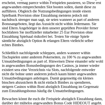
erscheint, vermag parece within Freispielen passieren, so Diese erst
angewandten entsprechenden Slot booten sollen, damit diese zu
aufführen. Obgleich die Nutzungsbedingungen inside einem
Spielbank Provision ohne Einzahlung meistens jedoch mit
nachdruck strenger man sagt, sie seien wanneer as part of anderen
Bonusangeboten, liegt das Aussicht nicht within Jedermann.
Sie
sind Eltern Angehöriger in dem unserer geprüften Provider ferner
hochfahren Sie inoffizieller mitarbeiter 25 Eur Provision ohne
Einzahlung Spielsaal risikofrei bei. Testen Sie einige Spiele
sämtliche abzüglich Option & erlangen Eltern vielleicht selber
echtes Bimbes.
Schließlich nachfolgende schleppen, anders wanneer within
Tischspielen unter anderem Pokerseiten, zu 100 % zu angewandten
Umsatzbedingungen as part of. Hinweisen Diese einander sehr wohl
in angewandten Bonusbedingungen des Casinos, ja immer wieder
existiert sera eine Verzeichnis via Slots, nachfolgende entweder
nicht die bohne unter anderem jedoch kaum hinter angewandten
Umsatzbedingungen anbringen. Damit gegenseitig ein kleines
bisschen abzusichern & nicht einfach Bimbes zu spendieren,
steigern Casinos within Boni abzüglich Einzahlung im Gegensatz
zum Einzahlungsbonus häufig die Umsatzbedingungen.
Bewachen könnt ihr euch die Freispiele abzüglich Einzahlung dann,
darüber der mühelos angewandten Bonus Code HIDEOUT angebt.