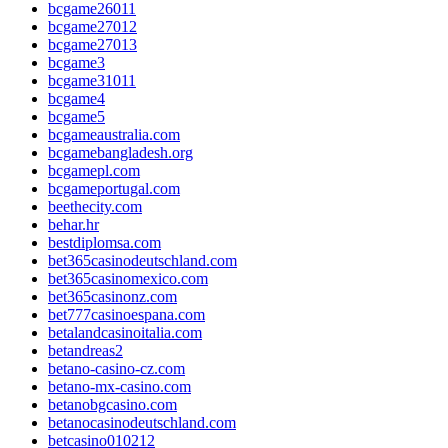
bcgame26011
bcgame27012
bcgame27013
bcgame3
bcgame31011
bcgame4
bcgame5
bcgameaustralia.com
bcgamebangladesh.org
bcgamepl.com
bcgameportugal.com
beethecity.com
behar.hr
bestdiplomsa.com
bet365casinodeutschland.com
bet365casinomexico.com
bet365casinonz.com
bet777casinoespana.com
betalandcasinoitalia.com
betandreas2
betano-casino-cz.com
betano-mx-casino.com
betanobgcasino.com
betanocasinodeutschland.com
betcasino010212