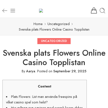
Home
Uncategorized
Svenska plats Flowers Online Casino Topplistan
UNCATEGORIZED
Svenska plats Flowers Online
Casino Topplistan
By
Aarya
.
Posted on
September 29, 2025
Content
Plats Flowers: List man använda freespins på
vilket casino spel som helst?
Hur många nya casinon med svensk licens dyker