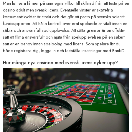
Man list testa få mer på sina egna villkor till skillnad från att testa på en
casino adult men svensk licens. Eventuella vinster är skattefria
konsumentskyddet är starkt och det går att prata på svenska scientif
kundsupporten. Att hålla kontroll över erat spelande är vitalt innan en
säkra och ansvarsfull spelupplevelse. Att sätta gränser är en effektivt
sätt att filma ansvarsfullt och njuta från spelupplevelsen på en säkert
sätt är en behov innan spelbolag med licens. Som spelare list du
både registrera dig, logga in och fastställa insättningar med BankID.
Hur många nya casinon med svensk licens dyker upp?