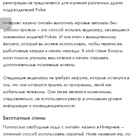
регистрации не предлагается для изучения различных других
подразделений Pokie.
Интернет -казино онлайн выполнять игровые автоматы без
зубного протеза – это способ испытать видеоигру, касающиеся
знаменитых моделей Pokies. И они ключ к вымышленному
фискалу, который вы можете использовать, чтобы переписать
рыболовные катушки и начать награды. В этой статье бонусы
могут помочь улучшить ваш котенка и начать открывать
дополнительные позитивные аспекты.
Следующие видеоигры не требуют загрузки, которые останутся в
том, что они останутся прыгать из программы, такой как
мобильные телефоны. Они также являются моментными,
следовательно, не используется реестр в отношении уровня
информации о конфиденциальности.
Бесплатные спины
Полностью свободные ходы с онлайн -казино в Интернете –
отличный способ использовать округлый. Ниже названия игр, по-