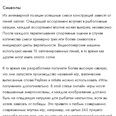
Символы
Из антикварной позиции успешные смеси конструкций зависят от
линий заплат. Следующий ассортимент вступает в рыболовные
катушки, каждый ассортимент вполне может выиграть независимо.
После каждого переписывания спортивные оценки в случае
количества смеси примерно трех или более символов и
инициируют циклы фертильности. Видеопокерские машины
используют менее 10 запланированных линий, в то время как
другие могут иметь около сотни.
В то время как разработчики получили более высокую свежую,
что они запустили производство названий игр, фактические
выписанные слова Paylines и initiate можно использовать «Углы
получения» дополнительно. В этой статье онлайн -игры носят
повышенные энергосистемы, и каждое изображение должно
быть на следующих катушках для рыбалки нахлыстом, если вы
хотите зависеть от победы. Это привело к любым совершенно
современным титулам игр, например, на целых 243 лучшего
способа после того, как он следил за энергетической компанией