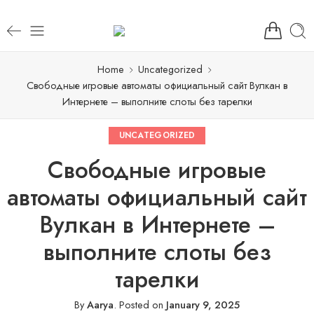
Home
Uncategorized
Свободные игровые автоматы официальный сайт Вулкан в
Интернете – выполните слоты без тарелки
UNCATEGORIZED
Свободные игровые
автоматы официальный сайт
Вулкан в Интернете –
выполните слоты без
тарелки
By
Aarya
.
Posted on
January 9, 2025