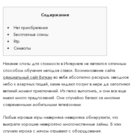
Содержание
Нет приобретения
Бесплатные спины
Rtp
Символы
Никакие слоты для стоимости в Интернете не являются отличным
способом обучения методов ставок. Возникновение сайта
официальный сайт Вулкан
во вебе абсолютно раскрыть звездное
небо к азартных людей, какие кидают лозунг в мере да заполняют
великий момент приключений. Их легко выполнить, и они все еще
имеют много предложений.
Они случайно бегают за многими
современными мобильными телефонами.
Любые игровые игры наверняка наверняка обнаружили, что
выиграли хорошие невероятно многочисленные займы. В этих
случаях игрока с мячом отрывают с оборудования.